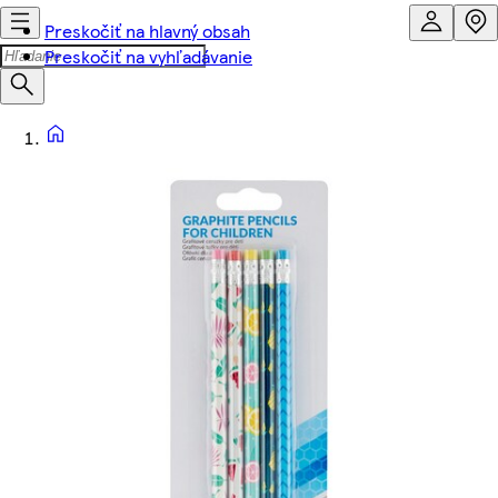
Preskočiť na hlavný obsah
Preskočiť na vyhľadávanie