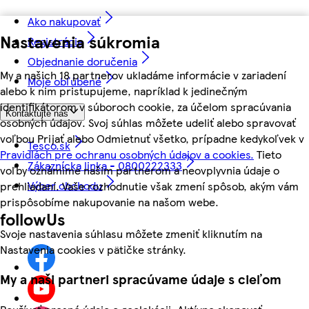
Ako nakupovať
Nastavenia súkromia
Registrácia
Objednanie doručenia
My a našich 18 partnerov ukladáme informácie v zariadení
Moje obľúbené
alebo k nim pristupujeme, napríklad k jedinečným
identifikátorom v súboroch cookie, za účelom spracúvania
Kontaktujte nás
osobných údajov. Svoj súhlas môžete udeliť alebo spravovať
voľbou Prijať alebo Odmietnuť všetko, prípadne kedykoľvek v
Tesco.sk
Pravidlách pre ochranu osobných údajov a cookies.
Tieto
Zákaznícka linka - 0800222333
voľby oznámime našim partnerom a neovplyvnia údaje o
Výber obchodu
prehliadaní. Vaše rozhodnutie však zmení spôsob, akým vám
prispôsobíme nakupovanie na našom webe.
followUs
Svoje nastavenia súhlasu môžete zmeniť kliknutím na
Nastavenia cookies v pätičke stránky.
My a naši partneri spracúvame údaje s cieľom