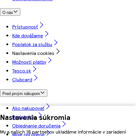
O nás
Prístupnosť
Kde dovážame
Poplatok za službu
Nastavenia cookies
Možnosti platby
Tesco.sk
Clubcard
Pred prvým nákupom
Ako nakupovať
Nastavenia súkromia
Registrácia
Objednanie doručenia
My a našich 18 partnerov ukladáme informácie v zariadení
Moje obľúbené