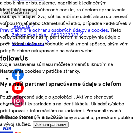
alebo k nim pristupujeme, napríklad k jedinečným
identifikátorom v súboroch cookie, za účelom spracúvania
Kontaktujte nás
osobných údajov. Svoj súhlas môžete udeliť alebo spravovať
voľbou Prijať alebo Odmietnuť všetko, prípadne kedykoľvek v
Tesco.sk
Pravidlách pre ochranu osobných údajov a cookies.
Tieto
Zákaznícka linka - 0800222333
voľby oznámime našim partnerom a neovplyvnia údaje o
Výber obchodu
prehliadaní. Vaše rozhodnutie však zmení spôsob, akým vám
prispôsobíme nakupovanie na našom webe.
followUs
Svoje nastavenia súhlasu môžete zmeniť kliknutím na
Nastavenia cookies v pätičke stránky.
My a naši partneri spracúvame údaje s cieľom
Používať presné údaje o geolokácii. Aktívne skenovať
charakteristiky zariadenia na identifikáciu. Ukladať a/alebo
pristupovať k informáciám na zariadení. Personalizovaná
©
Tesco Stores SR, a.s. 2026
reklama a obsah, meranie reklamy a obsahu, prieskum publika
a vývoj služieb.
Zoznam partnerov