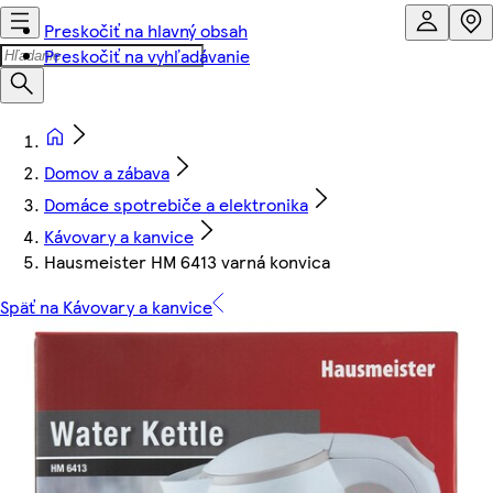
Preskočiť na hlavný obsah
Preskočiť na vyhľadávanie
Domov a zábava
Domáce spotrebiče a elektronika
Kávovary a kanvice
Hausmeister HM 6413 varná konvica
Späť na Kávovary a kanvice