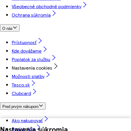
Všeobecné obchodné podmienky
Ochrana súkromia
O nás
Prístupnosť
Kde dovážame
Poplatok za službu
Nastavenia cookies
Možnosti platby
Tesco.sk
Clubcard
Pred prvým nákupom
Ako nakupovať
Nastavenia súkromia
Registrácia