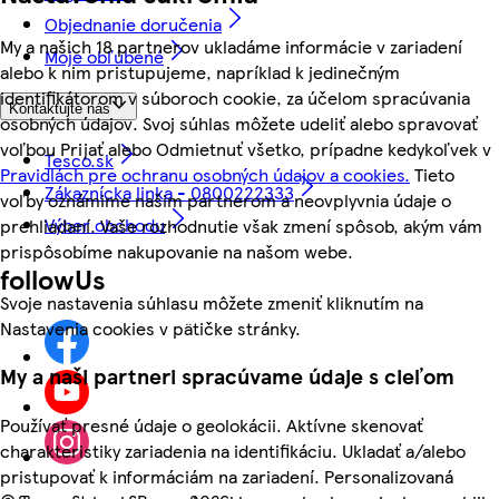
Objednanie doručenia
My a našich 18 partnerov ukladáme informácie v zariadení
Moje obľúbené
alebo k nim pristupujeme, napríklad k jedinečným
identifikátorom v súboroch cookie, za účelom spracúvania
Kontaktujte nás
osobných údajov. Svoj súhlas môžete udeliť alebo spravovať
voľbou Prijať alebo Odmietnuť všetko, prípadne kedykoľvek v
Tesco.sk
Pravidlách pre ochranu osobných údajov a cookies.
Tieto
Zákaznícka linka - 0800222333
voľby oznámime našim partnerom a neovplyvnia údaje o
Výber obchodu
prehliadaní. Vaše rozhodnutie však zmení spôsob, akým vám
prispôsobíme nakupovanie na našom webe.
followUs
Svoje nastavenia súhlasu môžete zmeniť kliknutím na
Nastavenia cookies v pätičke stránky.
My a naši partneri spracúvame údaje s cieľom
Používať presné údaje o geolokácii. Aktívne skenovať
charakteristiky zariadenia na identifikáciu. Ukladať a/alebo
pristupovať k informáciám na zariadení. Personalizovaná