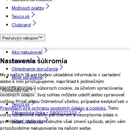
Možnosti platby
Tesco.sk
Clubcard
Pred prvým nákupom
Ako nakupovať
Nastavenia súkromia
Registrácia
Objednanie doručenia
My a našich 18 partnerov ukladáme informácie v zariadení
Moje obľúbené
alebo k nim pristupujeme, napríklad k jedinečným
identifikátorom v súboroch cookie, za účelom spracúvania
Kontaktujte nás
osobných údajov. Svoj súhlas môžete udeliť alebo spravovať
voľbou Prijať alebo Odmietnuť všetko, prípadne kedykoľvek v
Tesco.sk
Pravidlách pre ochranu osobných údajov a cookies.
Tieto
Zákaznícka linka - 0800222333
voľby oznámime našim partnerom a neovplyvnia údaje o
Výber obchodu
prehliadaní. Vaše rozhodnutie však zmení spôsob, akým vám
prispôsobíme nakupovanie na našom webe.