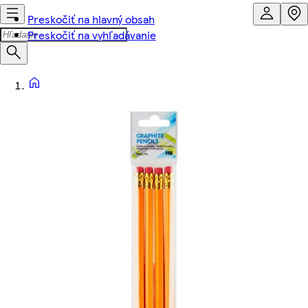
Preskočiť na hlavný obsah
Preskočiť na vyhľadávanie