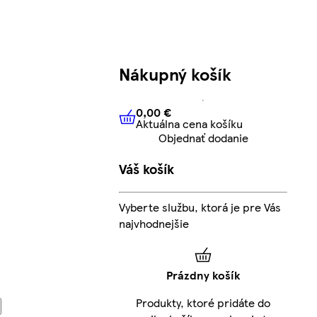
Nákupný košík
0,00 €
Aktuálna cena košíku
0,00 €
Aktuálna cena košíku
Objednať dodanie
Váš košík
Vyberte službu, ktorá je pre Vás
najvhodnejšie
Prázdny košík
Produkty, ktoré pridáte do