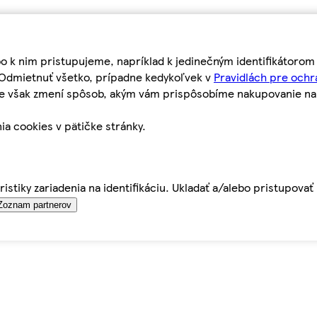
bo k nim pristupujeme, napríklad k jedinečným identifikátoro
o Odmietnuť všetko, prípadne kedykoľvek v
Pravidlách pre ochr
tie však zmení spôsob, akým vám prispôsobíme nakupovanie n
ia cookies v pätičke stránky.
istiky zariadenia na identifikáciu. Ukladať a/alebo pristupova
Zoznam partnerov