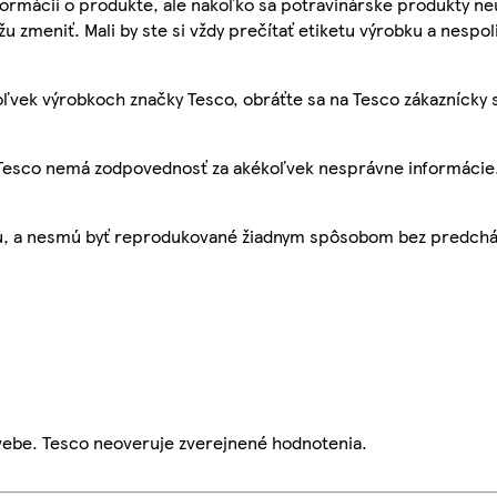
ormácií o produkte, ale nakoľko sa potravinárske produkty ne
žu zmeniť. Mali by ste si vždy prečítať etiketu výrobku a nespol
ľvek výrobkoch značky Tesco, obráťte sa na Tesco zákaznícky 
, Tesco nemá zodpovednosť za akékoľvek nesprávne informácie
bu, a nesmú byť reprodukované žiadnym spôsobom bez predch
webe. Tesco neoveruje zverejnené hodnotenia.