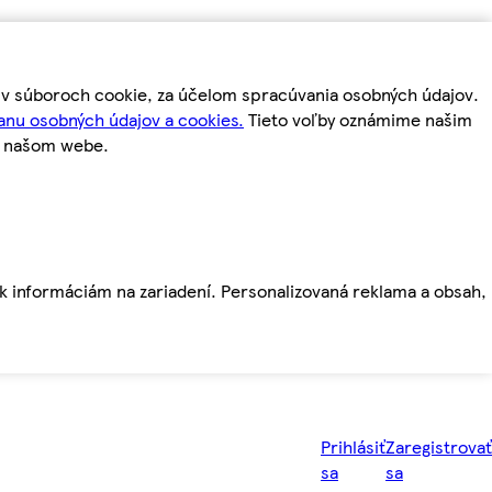
m v súboroch cookie, za účelom spracúvania osobných údajov.
anu osobných údajov a cookies.
Tieto voľby oznámime našim
a našom webe.
ť k informáciám na zariadení. Personalizovaná reklama a obsah,
Prihlásiť
Zaregistrovať
sa
sa