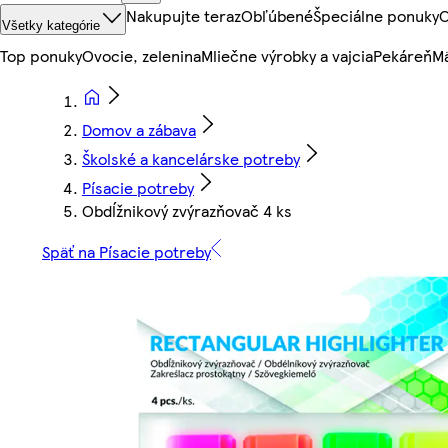
Nakupujte teraz
Obľúbené
Špeciálne ponuky
O
Všetky kategórie
Top ponuky
Ovocie, zelenina
Mliečne výrobky a vajcia
Pekáreň
Mä
Domov a zábava
Školské a kancelárske potreby
Písacie potreby
Obdĺžnikový zvýrazňovač 4 ks
Späť na Písacie potreby