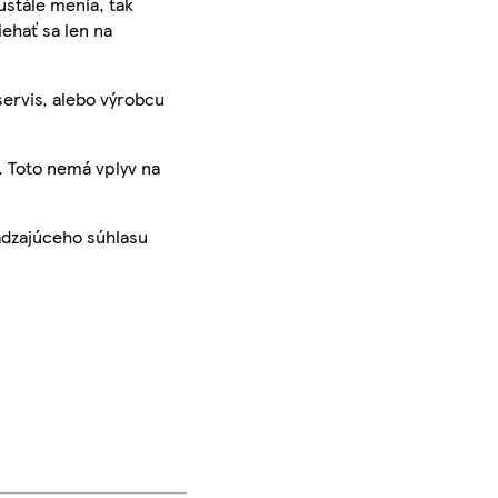
ustále menia, tak
iehať sa len na
servis, alebo výrobcu
. Toto nemá vplyv na
ádzajúceho súhlasu