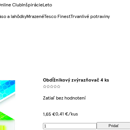
nline Club
Inšpirácie
Leto
so a lahôdky
Mrazené
Tesco Finest
Trvanlivé potraviny
Obdĺžnikový zvýrazňovač 4 ks
Zatiaľ bez hodnotení
0,41 €/kus
1,65 €
Pridať