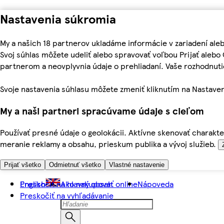
Nastavenia súkromia
My a našich 18 partnerov ukladáme informácie v zariadení ale
Svoj súhlas môžete udeliť alebo spravovať voľbou Prijať aleb
partnerom a neovplyvnia údaje o prehliadaní. Vaše rozhodnu
Svoje nastavenia súhlasu môžete zmeniť kliknutím na Nastaven
My a naši partneri spracúvame údaje s cieľom
Používať presné údaje o geolokácii. Aktívne skenovať charakter
meranie reklamy a obsahu, prieskum publika a vývoj služieb.
Prijať všetko
Odmietnuť všetko
Vlastné nastavenie
Preskočiť na hlavný obsah
English
Ako nakupovať online
Nápoveda
Preskočiť na vyhľadávanie