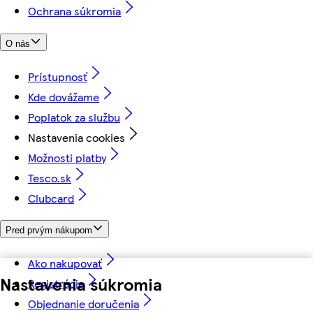
Ochrana súkromia
O nás
Prístupnosť
Kde dovážame
Poplatok za službu
Nastavenia cookies
Možnosti platby
Tesco.sk
Clubcard
Pred prvým nákupom
Ako nakupovať
Nastavenia súkromia
Registrácia
Objednanie doručenia