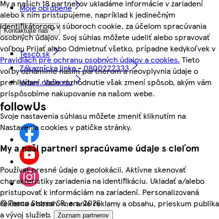
My a našich 18 partnerov ukladáme informácie v zariadení
Moje obľúbené
alebo k nim pristupujeme, napríklad k jedinečným
identifikátorom v súboroch cookie, za účelom spracúvania
Kontaktujte nás
osobných údajov. Svoj súhlas môžete udeliť alebo spravovať
voľbou Prijať alebo Odmietnuť všetko, prípadne kedykoľvek v
Tesco.sk
Pravidlách pre ochranu osobných údajov a cookies.
Tieto
Zákaznícka linka - 0800222333
voľby oznámime našim partnerom a neovplyvnia údaje o
prehliadaní. Vaše rozhodnutie však zmení spôsob, akým vám
Výber obchodu
prispôsobíme nakupovanie na našom webe.
followUs
Svoje nastavenia súhlasu môžete zmeniť kliknutím na
Nastavenia cookies v pätičke stránky.
My a naši partneri spracúvame údaje s cieľom
Používať presné údaje o geolokácii. Aktívne skenovať
charakteristiky zariadenia na identifikáciu. Ukladať a/alebo
pristupovať k informáciám na zariadení. Personalizovaná
©
Tesco Stores SR, a.s. 2026
reklama a obsah, meranie reklamy a obsahu, prieskum publika
a vývoj služieb.
Zoznam partnerov