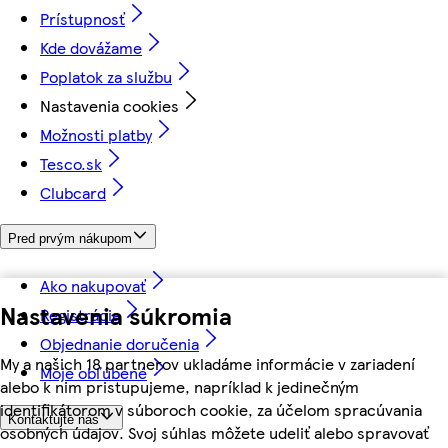
Prístupnosť
Kde dovážame
Poplatok za službu
Nastavenia cookies
Možnosti platby
Tesco.sk
Clubcard
Pred prvým nákupom
Ako nakupovať
Nastavenia súkromia
Registrácia
Objednanie doručenia
My a našich 18 partnerov ukladáme informácie v zariadení
Moje obľúbené
alebo k nim pristupujeme, napríklad k jedinečným
identifikátorom v súboroch cookie, za účelom spracúvania
Kontaktujte nás
osobných údajov. Svoj súhlas môžete udeliť alebo spravovať