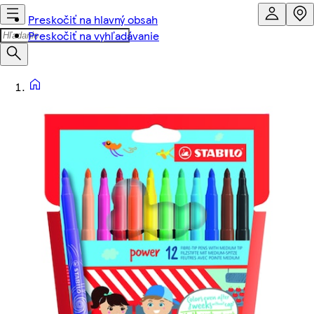
Preskočiť na hlavný obsah
Preskočiť na vyhľadávanie