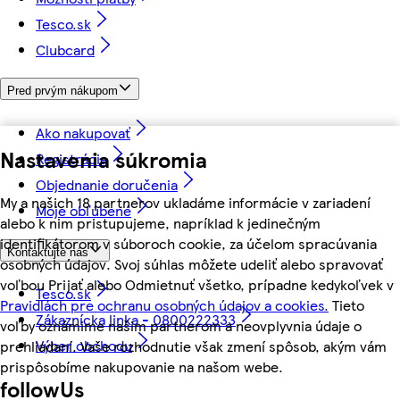
Tesco.sk
Clubcard
Pred prvým nákupom
Ako nakupovať
Nastavenia súkromia
Registrácia
Objednanie doručenia
My a našich 18 partnerov ukladáme informácie v zariadení
Moje obľúbené
alebo k nim pristupujeme, napríklad k jedinečným
identifikátorom v súboroch cookie, za účelom spracúvania
Kontaktujte nás
osobných údajov. Svoj súhlas môžete udeliť alebo spravovať
voľbou Prijať alebo Odmietnuť všetko, prípadne kedykoľvek v
Tesco.sk
Pravidlách pre ochranu osobných údajov a cookies.
Tieto
Zákaznícka linka - 0800222333
voľby oznámime našim partnerom a neovplyvnia údaje o
Výber obchodu
prehliadaní. Vaše rozhodnutie však zmení spôsob, akým vám
prispôsobíme nakupovanie na našom webe.
followUs