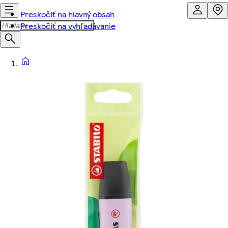
Preskočiť na hlavný obsah
Preskočiť na vyhľadávanie