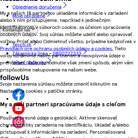
Objednanie doručenia
My a našich 18 partnerov ukladáme informácie v zariadení
Moje obľúbené
alebo k nim pristupujeme, napríklad k jedinečným
identifikátorom v súboroch cookie, za účelom spracúvania
Kontaktujte nás
osobných údajov. Svoj súhlas môžete udeliť alebo spravovať
voľbou Prijať alebo Odmietnuť všetko, prípadne kedykoľvek v
Tesco.sk
Pravidlách pre ochranu osobných údajov a cookies.
Tieto
Zákaznícka linka - 0800222333
voľby oznámime našim partnerom a neovplyvnia údaje o
Výber obchodu
prehliadaní. Vaše rozhodnutie však zmení spôsob, akým vám
prispôsobíme nakupovanie na našom webe.
followUs
Svoje nastavenia súhlasu môžete zmeniť kliknutím na
Nastavenia cookies v pätičke stránky.
My a naši partneri spracúvame údaje s cieľom
Používať presné údaje o geolokácii. Aktívne skenovať
charakteristiky zariadenia na identifikáciu. Ukladať a/alebo
pristupovať k informáciám na zariadení. Personalizovaná