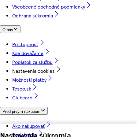
Všeobecné obchodné podmienky
Ochrana súkromia
O nás
Prístupnosť
Kde dovážame
Poplatok za službu
Nastavenia cookies
Možnosti platby
Tesco.sk
Clubcard
Pred prvým nákupom
Ako nakupovať
Nastavenia súkromia
Registrácia