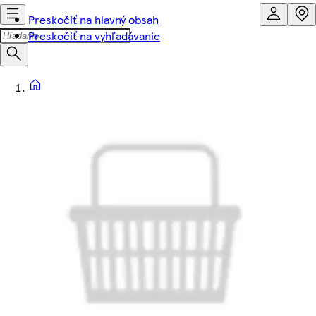
Preskočiť na hlavný obsah
Preskočiť na vyhľadávanie