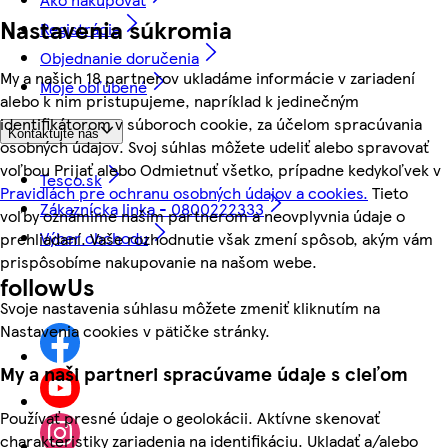
Nastavenia súkromia
Registrácia
Objednanie doručenia
My a našich 18 partnerov ukladáme informácie v zariadení
Moje obľúbené
alebo k nim pristupujeme, napríklad k jedinečným
identifikátorom v súboroch cookie, za účelom spracúvania
Kontaktujte nás
osobných údajov. Svoj súhlas môžete udeliť alebo spravovať
voľbou Prijať alebo Odmietnuť všetko, prípadne kedykoľvek v
Tesco.sk
Pravidlách pre ochranu osobných údajov a cookies.
Tieto
Zákaznícka linka - 0800222333
voľby oznámime našim partnerom a neovplyvnia údaje o
Výber obchodu
prehliadaní. Vaše rozhodnutie však zmení spôsob, akým vám
prispôsobíme nakupovanie na našom webe.
followUs
Svoje nastavenia súhlasu môžete zmeniť kliknutím na
Nastavenia cookies v pätičke stránky.
My a naši partneri spracúvame údaje s cieľom
Používať presné údaje o geolokácii. Aktívne skenovať
charakteristiky zariadenia na identifikáciu. Ukladať a/alebo