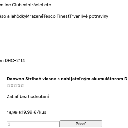
nline Club
Inšpirácie
Leto
so a lahôdky
Mrazené
Tesco Finest
Trvanlivé potraviny
rom DHC-2114
Daewoo Strihač vlasov s nabíjateľným akumulátorom 
Zatiaľ bez hodnotení
19,99 €/kus
19,99 €
Pridať