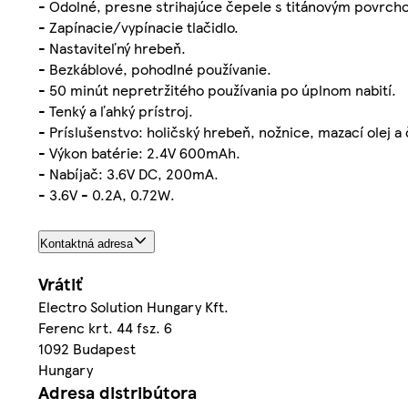
- Odolné, presne strihajúce čepele s titánovým povrch
- Zapínacie/vypínacie tlačidlo.
- Nastaviteľný hrebeň.
- Bezkáblové, pohodlné používanie.
- 50 minút nepretržitého používania po úplnom nabití.
- Tenký a ľahký prístroj.
- Príslušenstvo: holičský hrebeň, nožnice, mazací olej a 
- Výkon batérie: 2.4V 600mAh.
- Nabíjač: 3.6V DC, 200mA.
- 3.6V - 0.2A, 0.72W.
Kontaktná adresa
Vrátiť
Electro Solution Hungary Kft.
Ferenc krt. 44 fsz. 6
1092 Budapest
Hungary
Adresa distribútora