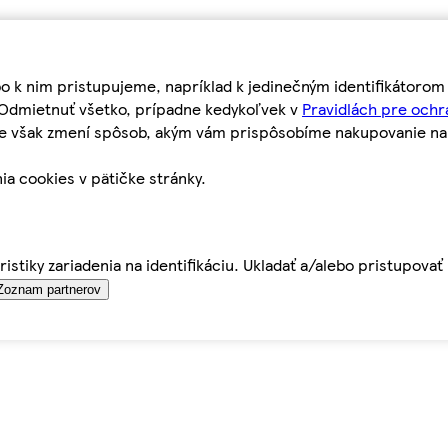
bo k nim pristupujeme, napríklad k jedinečným identifikátoro
o Odmietnuť všetko, prípadne kedykoľvek v
Pravidlách pre ochr
tie však zmení spôsob, akým vám prispôsobíme nakupovanie n
ia cookies v pätičke stránky.
istiky zariadenia na identifikáciu. Ukladať a/alebo pristupova
Zoznam partnerov