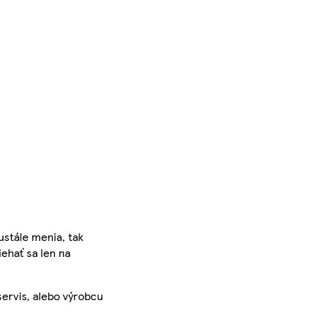
ustále menia, tak
iehať sa len na
servis, alebo výrobcu