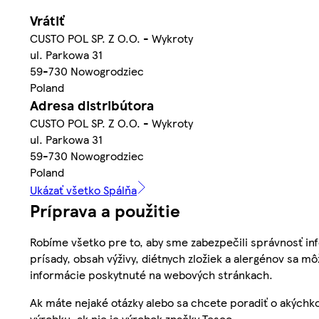
Vrátiť
CUSTO POL SP. Z O.O. - Wykroty
ul. Parkowa 31
59-730 Nowogrodziec
Poland
Adresa distribútora
CUSTO POL SP. Z O.O. - Wykroty
ul. Parkowa 31
59-730 Nowogrodziec
Poland
Ukázať všetko Spálňa
Príprava a použitie
Robíme všetko pre to, aby sme zabezpečili správnosť inf
prísady, obsah výživy, diétnych zložiek a alergénov sa mô
informácie poskytnuté na webových stránkach.
Ak máte nejaké otázky alebo sa chcete poradiť o akýchko
výrobku, ak nie je výrobok značky Tesco.