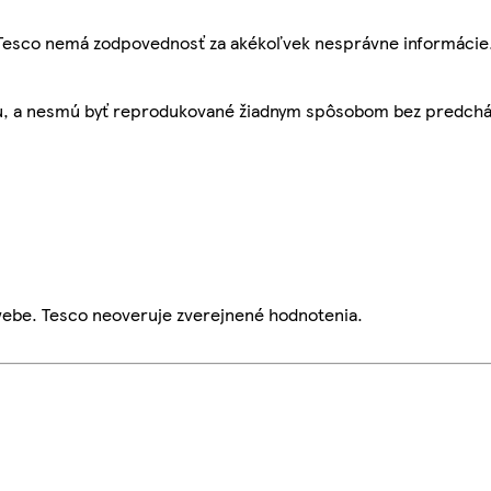
, Tesco nemá zodpovednosť za akékoľvek nesprávne informácie
bu, a nesmú byť reprodukované žiadnym spôsobom bez predch
webe. Tesco neoveruje zverejnené hodnotenia.