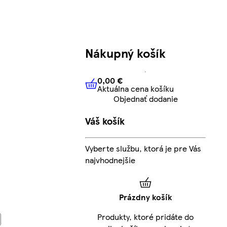
Nákupný košík
0,00 €
Aktuálna cena košíku
0,00 €
Aktuálna cena košíku
Objednať dodanie
Váš košík
Vyberte službu, ktorá je pre Vás
najvhodnejšie
Prázdny košík
Produkty, ktoré pridáte do