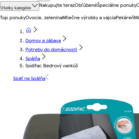
Nakupujte teraz
Obľúbené
Špeciálne ponuky
O
Všetky kategórie
Top ponuky
Ovocie, zelenina
Mliečne výrobky a vajcia
Pekáreň
Mä
Domov a zábava
Potreby do domácnosti
Spálňa
Sodifac Bedrový vankúš
Späť na Spálňa