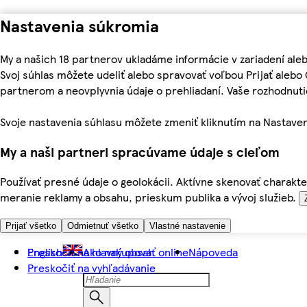
Nastavenia súkromia
My a našich 18 partnerov ukladáme informácie v zariadení ale
Svoj súhlas môžete udeliť alebo spravovať voľbou Prijať aleb
partnerom a neovplyvnia údaje o prehliadaní. Vaše rozhodnu
Svoje nastavenia súhlasu môžete zmeniť kliknutím na Nastaven
My a naši partneri spracúvame údaje s cieľom
Používať presné údaje o geolokácii. Aktívne skenovať charakter
meranie reklamy a obsahu, prieskum publika a vývoj služieb.
Prijať všetko
Odmietnuť všetko
Vlastné nastavenie
Preskočiť na hlavný obsah
English
Ako nakupovať online
Nápoveda
Preskočiť na vyhľadávanie