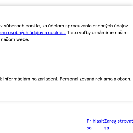
m v súboroch cookie, za účelom spracúvania osobných údajov.
anu osobných údajov a cookies.
Tieto voľby oznámime našim
a našom webe.
ť k informáciám na zariadení. Personalizovaná reklama a obsah,
Prihlásiť
Zaregistrovať
sa
sa