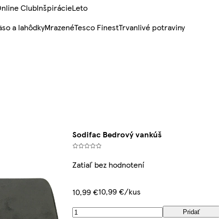
nline Club
Inšpirácie
Leto
so a lahôdky
Mrazené
Tesco Finest
Trvanlivé potraviny
Sodifac Bedrový vankúš
Zatiaľ bez hodnotení
10,99 €/kus
10,99 €
Pridať