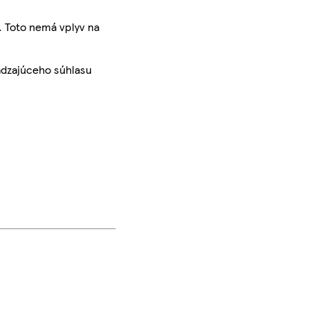
. Toto nemá vplyv na
ádzajúceho súhlasu