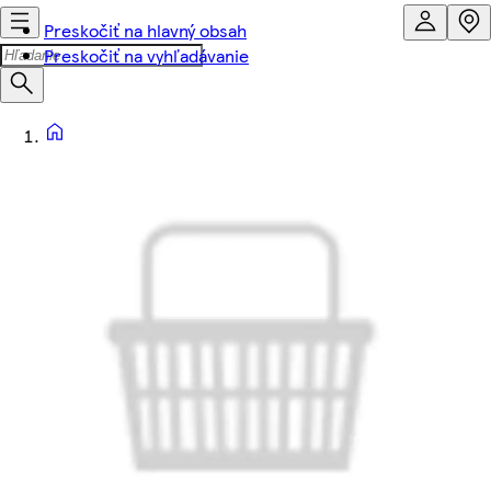
Preskočiť na hlavný obsah
Preskočiť na vyhľadávanie