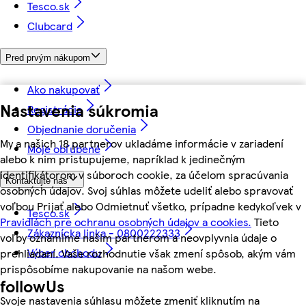
Tesco.sk
Clubcard
Pred prvým nákupom
Ako nakupovať
Nastavenia súkromia
Registrácia
Objednanie doručenia
My a našich 18 partnerov ukladáme informácie v zariadení
Moje obľúbené
alebo k nim pristupujeme, napríklad k jedinečným
identifikátorom v súboroch cookie, za účelom spracúvania
Kontaktujte nás
osobných údajov. Svoj súhlas môžete udeliť alebo spravovať
voľbou Prijať alebo Odmietnuť všetko, prípadne kedykoľvek v
Tesco.sk
Pravidlách pre ochranu osobných údajov a cookies.
Tieto
Zákaznícka linka - 0800222333
voľby oznámime našim partnerom a neovplyvnia údaje o
Výber obchodu
prehliadaní. Vaše rozhodnutie však zmení spôsob, akým vám
prispôsobíme nakupovanie na našom webe.
followUs
Svoje nastavenia súhlasu môžete zmeniť kliknutím na