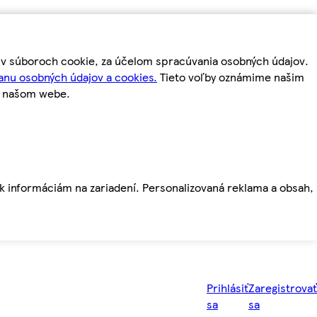
m v súboroch cookie, za účelom spracúvania osobných údajov.
anu osobných údajov a cookies.
Tieto voľby oznámime našim
a našom webe.
ť k informáciám na zariadení. Personalizovaná reklama a obsah,
Prihlásiť
Zaregistrovať
sa
sa