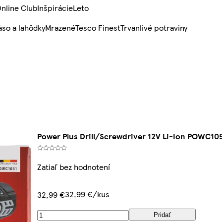
nline Club
Inšpirácie
Leto
so a lahôdky
Mrazené
Tesco Finest
Trvanlivé potraviny
Power Plus Drill/Screwdriver 12V Li-Ion POWC10
Zatiaľ bez hodnotení
32,99 €/kus
32,99 €
Pridať