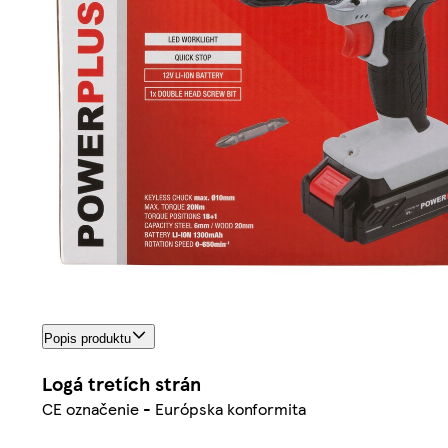
Popis produktu
Logá tretích strán
CE označenie - Európska konformita