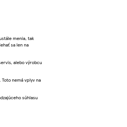
ustále menia, tak
iehať sa len na
servis, alebo výrobcu
. Toto nemá vplyv na
ádzajúceho súhlasu