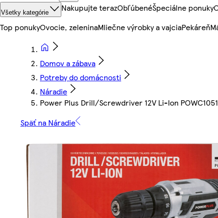
Nakupujte teraz
Obľúbené
Špeciálne ponuky
O
Všetky kategórie
Top ponuky
Ovocie, zelenina
Mliečne výrobky a vajcia
Pekáreň
Mä
Domov a zábava
Potreby do domácnosti
Náradie
Power Plus Drill/Screwdriver 12V Li-Ion POWC1051
Späť na Náradie