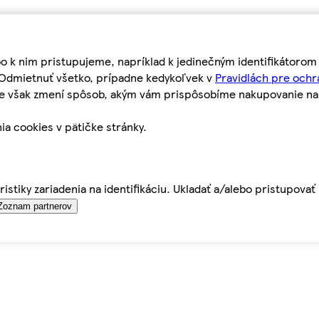
bo k nim pristupujeme, napríklad k jedinečným identifikátoro
o Odmietnuť všetko, prípadne kedykoľvek v
Pravidlách pre ochr
tie však zmení spôsob, akým vám prispôsobíme nakupovanie n
ia cookies v pätičke stránky.
istiky zariadenia na identifikáciu. Ukladať a/alebo pristupova
Zoznam partnerov