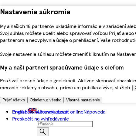
Nastavenia súkromia
My a našich 18 partnerov ukladáme informácie v zariadení ale
Svoj súhlas môžete udeliť alebo spravovať voľbou Prijať aleb
partnerom a neovplyvnia údaje o prehliadaní. Vaše rozhodnu
Svoje nastavenia súhlasu môžete zmeniť kliknutím na Nastaven
My a naši partneri spracúvame údaje s cieľom
Používať presné údaje o geolokácii. Aktívne skenovať charakter
meranie reklamy a obsahu, prieskum publika a vývoj služieb.
Prijať všetko
Odmietnuť všetko
Vlastné nastavenie
Preskočiť na hlavný obsah
English
Ako nakupovať online
Nápoveda
Preskočiť na vyhľadávanie