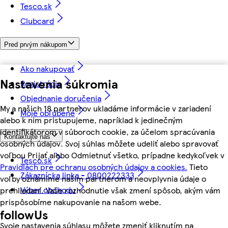
Tesco.sk
Clubcard
Pred prvým nákupom
Ako nakupovať
Nastavenia súkromia
Registrácia
Objednanie doručenia
My a našich 18 partnerov ukladáme informácie v zariadení
Moje obľúbené
alebo k nim pristupujeme, napríklad k jedinečným
identifikátorom v súboroch cookie, za účelom spracúvania
Kontaktujte nás
osobných údajov. Svoj súhlas môžete udeliť alebo spravovať
voľbou Prijať alebo Odmietnuť všetko, prípadne kedykoľvek v
Tesco.sk
Pravidlách pre ochranu osobných údajov a cookies.
Tieto
Zákaznícka linka - 0800222333
voľby oznámime našim partnerom a neovplyvnia údaje o
Výber obchodu
prehliadaní. Vaše rozhodnutie však zmení spôsob, akým vám
prispôsobíme nakupovanie na našom webe.
followUs
Svoje nastavenia súhlasu môžete zmeniť kliknutím na