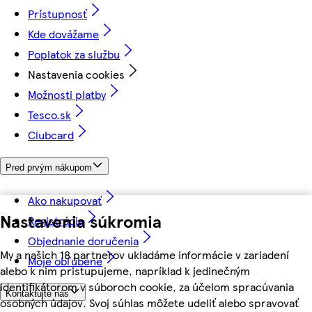
Prístupnosť
Kde dovážame
Poplatok za službu
Nastavenia cookies
Možnosti platby
Tesco.sk
Clubcard
Pred prvým nákupom
Ako nakupovať
Nastavenia súkromia
Registrácia
Objednanie doručenia
My a našich 18 partnerov ukladáme informácie v zariadení
Moje obľúbené
alebo k nim pristupujeme, napríklad k jedinečným
identifikátorom v súboroch cookie, za účelom spracúvania
Kontaktujte nás
osobných údajov. Svoj súhlas môžete udeliť alebo spravovať