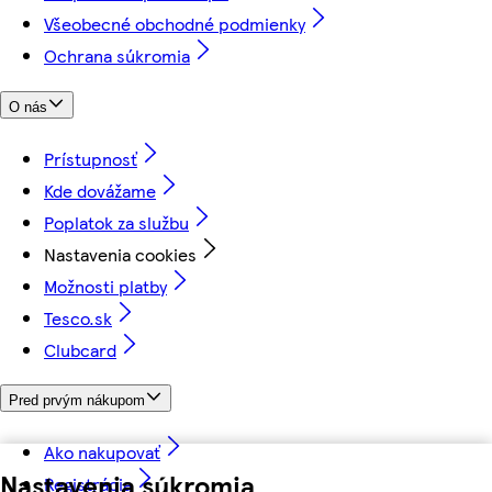
Všeobecné obchodné podmienky
Ochrana súkromia
O nás
Prístupnosť
Kde dovážame
Poplatok za službu
Nastavenia cookies
Možnosti platby
Tesco.sk
Clubcard
Pred prvým nákupom
Ako nakupovať
Nastavenia súkromia
Registrácia