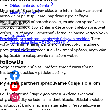
Objednanie doručenia
My a našich 18 partnerov ukladáme informácie v zariadení
Moje obľúbené
alebo k nim pristupujeme, napríklad k jedinečným
identifikátorom v súboroch cookie, za účelom spracúvania
Kontaktujte nás
osobných údajov. Svoj súhlas môžete udeliť alebo spravovať
voľbou Prijať alebo Odmietnuť všetko, prípadne kedykoľvek v
Tesco.sk
Pravidlách pre ochranu osobných údajov a cookies.
Tieto
Zákaznícka linka - 0800222333
voľby oznámime našim partnerom a neovplyvnia údaje o
Výber obchodu
prehliadaní. Vaše rozhodnutie však zmení spôsob, akým vám
prispôsobíme nakupovanie na našom webe.
followUs
Svoje nastavenia súhlasu môžete zmeniť kliknutím na
Nastavenia cookies v pätičke stránky.
My a naši partneri spracúvame údaje s cieľom
Používať presné údaje o geolokácii. Aktívne skenovať
charakteristiky zariadenia na identifikáciu. Ukladať a/alebo
pristupovať k informáciám na zariadení. Personalizovaná