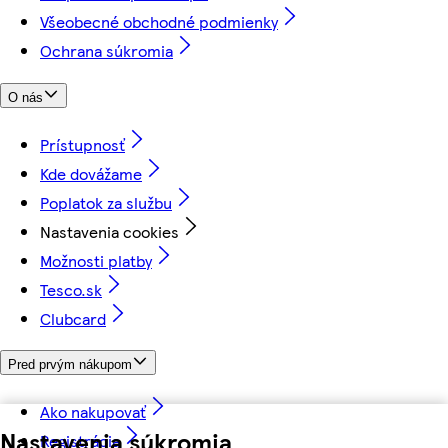
Všeobecné obchodné podmienky
Ochrana súkromia
O nás
Prístupnosť
Kde dovážame
Poplatok za službu
Nastavenia cookies
Možnosti platby
Tesco.sk
Clubcard
Pred prvým nákupom
Ako nakupovať
Nastavenia súkromia
Registrácia