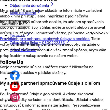
Objednanie doručenia
My a našich 18 partnerov ukladáme informácie v zariadení
Moje obľúbené
alebo k nim pristupujeme, napríklad k jedinečným
identifikátorom v súboroch cookie, za účelom spracúvania
Kontaktujte nás
osobných údajov. Svoj súhlas môžete udeliť alebo spravovať
voľbou Prijať alebo Odmietnuť všetko, prípadne kedykoľvek v
Tesco.sk
Pravidlách pre ochranu osobných údajov a cookies.
Tieto
Zákaznícka linka - 0800222333
voľby oznámime našim partnerom a neovplyvnia údaje o
Výber obchodu
prehliadaní. Vaše rozhodnutie však zmení spôsob, akým vám
prispôsobíme nakupovanie na našom webe.
followUs
Svoje nastavenia súhlasu môžete zmeniť kliknutím na
Nastavenia cookies v pätičke stránky.
My a naši partneri spracúvame údaje s cieľom
Používať presné údaje o geolokácii. Aktívne skenovať
charakteristiky zariadenia na identifikáciu. Ukladať a/alebo
pristupovať k informáciám na zariadení. Personalizovaná