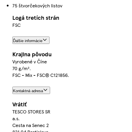
75 štvorčekových listov
Logá tretích strán
FSC
Ďalšie informácie
Krajina pôvodu
Vyrobené v Číne
70 g/m².
FSC - Mix - FSC® C121856.
Kontaktná adresa
Vrátiť
TESCO STORES SR
a.s.
Cesta na Senec 2
821 04 Bratislava