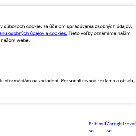
m v súboroch cookie, za účelom spracúvania osobných údajov.
anu osobných údajov a cookies.
Tieto voľby oznámime našim
a našom webe.
ť k informáciám na zariadení. Personalizovaná reklama a obsah,
Prihlásiť
Zaregistrovať
sa
sa