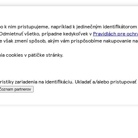
bo k nim pristupujeme, napríklad k jedinečným identifikátoro
o Odmietnuť všetko, prípadne kedykoľvek v
Pravidlách pre ochr
tie však zmení spôsob, akým vám prispôsobíme nakupovanie n
ia cookies v pätičke stránky.
istiky zariadenia na identifikáciu. Ukladať a/alebo pristupova
Zoznam partnerov