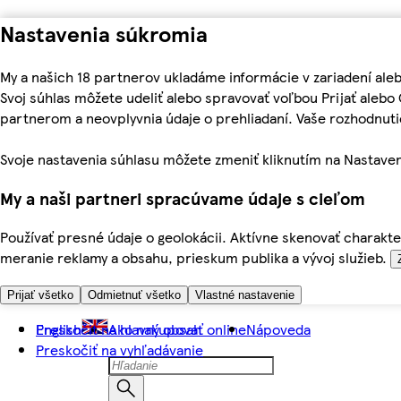
Nastavenia súkromia
My a našich 18 partnerov ukladáme informácie v zariadení ale
Svoj súhlas môžete udeliť alebo spravovať voľbou Prijať aleb
partnerom a neovplyvnia údaje o prehliadaní. Vaše rozhodnu
Svoje nastavenia súhlasu môžete zmeniť kliknutím na Nastaven
My a naši partneri spracúvame údaje s cieľom
Používať presné údaje o geolokácii. Aktívne skenovať charakter
meranie reklamy a obsahu, prieskum publika a vývoj služieb.
Prijať všetko
Odmietnuť všetko
Vlastné nastavenie
Preskočiť na hlavný obsah
English
Ako nakupovať online
Nápoveda
Preskočiť na vyhľadávanie