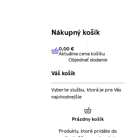
Nákupný košík
0,00 €
Aktuálna cena košíku
0,00 €
Aktuálna cena košíku
Objednať dodanie
Váš košík
Vyberte službu, ktorá je pre Vás
najvhodnejšie
Prázdny košík
Produkty, ktoré pridáte do