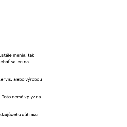
ustále menia, tak
iehať sa len na
servis, alebo výrobcu
. Toto nemá vplyv na
ádzajúceho súhlasu