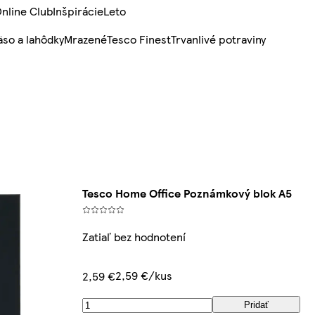
nline Club
Inšpirácie
Leto
so a lahôdky
Mrazené
Tesco Finest
Trvanlivé potraviny
Tesco Home Office Poznámkový blok A5
Zatiaľ bez hodnotení
2,59 €/kus
2,59 €
Pridať