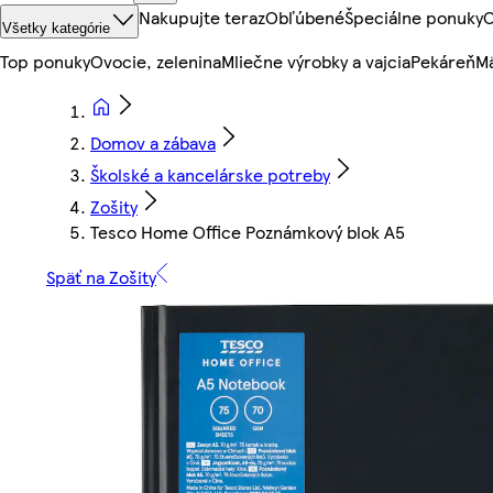
Nakupujte teraz
Obľúbené
Špeciálne ponuky
O
Všetky kategórie
Top ponuky
Ovocie, zelenina
Mliečne výrobky a vajcia
Pekáreň
Mä
Domov a zábava
Školské a kancelárske potreby
Zošity
Tesco Home Office Poznámkový blok A5
Späť na Zošity