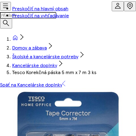
Preskočiť na hlavný obsah
Preskočiť na vyhľadávanie
Domov a zábava
Školské a kancelárske potreby
Kancelárske doplnky
Tesco Korekčná páska 5 mm x 7 m 3 ks
Späť na Kancelárske doplnky