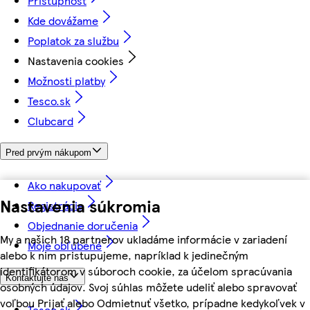
Prístupnosť
Kde dovážame
Poplatok za službu
Nastavenia cookies
Možnosti platby
Tesco.sk
Clubcard
Pred prvým nákupom
Ako nakupovať
Nastavenia súkromia
Registrácia
Objednanie doručenia
My a našich 18 partnerov ukladáme informácie v zariadení
Moje obľúbené
alebo k nim pristupujeme, napríklad k jedinečným
identifikátorom v súboroch cookie, za účelom spracúvania
Kontaktujte nás
osobných údajov. Svoj súhlas môžete udeliť alebo spravovať
voľbou Prijať alebo Odmietnuť všetko, prípadne kedykoľvek v
Tesco.sk