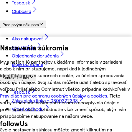
Tesco.sk
Clubcard
Pred prvým nákupom
Ako nakupovať
Nastavenia súkromia
Registrácia
Objednanie doručenia
My a našich 18 partnerov ukladáme informácie v zariadení
Moje obľúbené
alebo k nim pristupujeme, napríklad k jedinečným
identifikátorom v súboroch cookie, za účelom spracúvania
Kontaktujte nás
osobných údajov. Svoj súhlas môžete udeliť alebo spravovať
voľbou Prijať alebo Odmietnuť všetko, prípadne kedykoľvek v
Tesco.sk
Pravidlách pre ochranu osobných údajov a cookies.
Tieto
Zákaznícka linka - 0800222333
voľby oznámime našim partnerom a neovplyvnia údaje o
Výber obchodu
prehliadaní. Vaše rozhodnutie však zmení spôsob, akým vám
prispôsobíme nakupovanie na našom webe.
followUs
Svoje nastavenia súhlasu môžete zmeniť kliknutím na