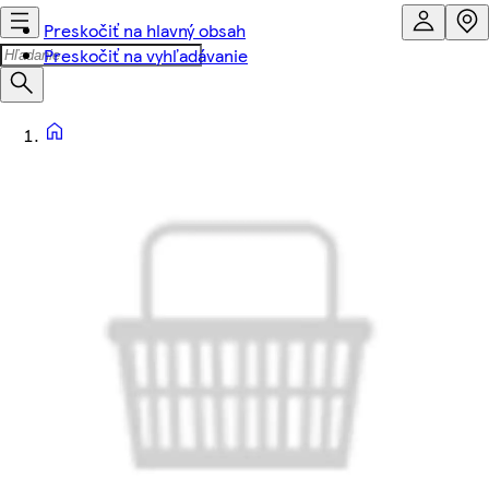
Preskočiť na hlavný obsah
Preskočiť na vyhľadávanie