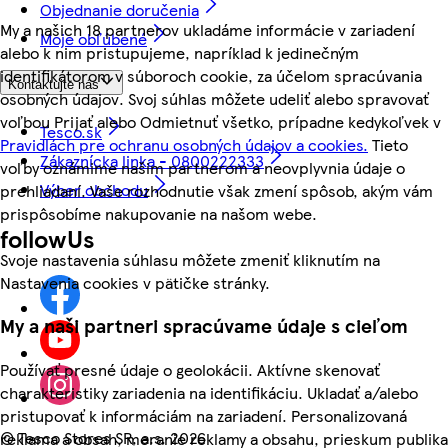
Objednanie doručenia
My a našich 18 partnerov ukladáme informácie v zariadení
Moje obľúbené
alebo k nim pristupujeme, napríklad k jedinečným
identifikátorom v súboroch cookie, za účelom spracúvania
Kontaktujte nás
osobných údajov. Svoj súhlas môžete udeliť alebo spravovať
voľbou Prijať alebo Odmietnuť všetko, prípadne kedykoľvek v
Tesco.sk
Pravidlách pre ochranu osobných údajov a cookies.
Tieto
Zákaznícka linka - 0800222333
voľby oznámime našim partnerom a neovplyvnia údaje o
Výber obchodu
prehliadaní. Vaše rozhodnutie však zmení spôsob, akým vám
prispôsobíme nakupovanie na našom webe.
followUs
Svoje nastavenia súhlasu môžete zmeniť kliknutím na
Nastavenia cookies v pätičke stránky.
My a naši partneri spracúvame údaje s cieľom
Používať presné údaje o geolokácii. Aktívne skenovať
charakteristiky zariadenia na identifikáciu. Ukladať a/alebo
pristupovať k informáciám na zariadení. Personalizovaná
©
Tesco Stores SR, a.s. 2026
reklama a obsah, meranie reklamy a obsahu, prieskum publika