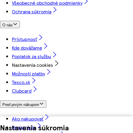
Všeobecné obchodné podmienky
Ochrana súkromia
O nás
Prístupnosť
Kde dovážame
Poplatok za službu
Nastavenia cookies
Možnosti platby
Tesco.sk
Clubcard
Pred prvým nákupom
Ako nakupovať
Nastavenia súkromia
Registrácia