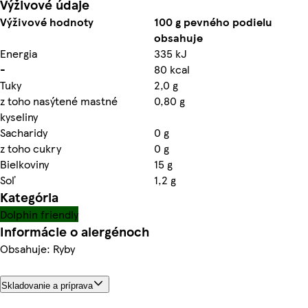
Výživové údaje
Výživové hodnoty
100 g pevného podielu
obsahuje
Energia
335 kJ
-
80 kcal
Tuky
2,0 g
z toho nasýtené mastné
0,80 g
kyseliny
Sacharidy
0 g
z toho cukry
0 g
Bielkoviny
15 g
Soľ
1,2 g
Kategória
Dolphin friendly
Informácie o alergénoch
Obsahuje: Ryby
Skladovanie a príprava