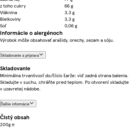
z toho cukry
66 g
Vláknina
3,3 g
Bielkoviny
3,3 g
Soľ
0,06 g
Informácie o alergénoch
Výrobok môže obsahovať arašidy, orechy, sezam a sóju.
Skladovanie a príprava
Skladovanie
Minimálna trvanlivosť do/číslo šarže: viď zadná strana balenia.
Skladujte v suchu, chráňte pred teplom. Po otvorení skladujte
v uzavretej nádobe.
Ďalšie informácie
Čistý obsah
200g ℮