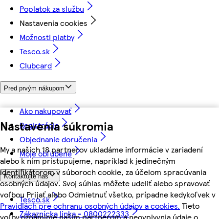
Poplatok za službu
Nastavenia cookies
Možnosti platby
Tesco.sk
Clubcard
Pred prvým nákupom
Ako nakupovať
Nastavenia súkromia
Registrácia
Objednanie doručenia
My a našich 18 partnerov ukladáme informácie v zariadení
Moje obľúbené
alebo k nim pristupujeme, napríklad k jedinečným
identifikátorom v súboroch cookie, za účelom spracúvania
Kontaktujte nás
osobných údajov. Svoj súhlas môžete udeliť alebo spravovať
voľbou Prijať alebo Odmietnuť všetko, prípadne kedykoľvek v
Tesco.sk
Pravidlách pre ochranu osobných údajov a cookies.
Tieto
Zákaznícka linka - 0800222333
voľby oznámime našim partnerom a neovplyvnia údaje o