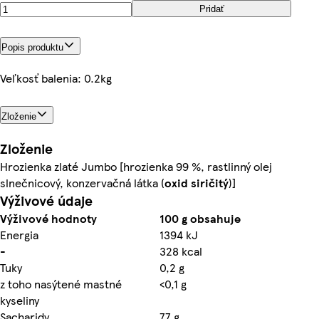
Pridať
Popis produktu
Veľkosť balenia: 0.2kg
Zloženie
Zloženie
Hrozienka zlaté Jumbo [hrozienka 99 %, rastlinný olej
slnečnicový, konzervačná látka (
oxid siričitý
)]
Výživové údaje
Výživové hodnoty
100 g obsahuje
Energia
1394 kJ
-
328 kcal
Tuky
0,2 g
z toho nasýtené mastné
<0,1 g
kyseliny
Sacharidy
77 g