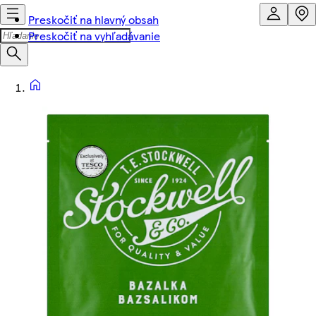
Preskočiť na hlavný obsah
Preskočiť na vyhľadávanie