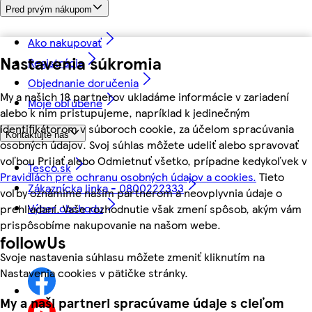
Pred prvým nákupom
Ako nakupovať
Nastavenia súkromia
Registrácia
Objednanie doručenia
My a našich 18 partnerov ukladáme informácie v zariadení
Moje obľúbené
alebo k nim pristupujeme, napríklad k jedinečným
identifikátorom v súboroch cookie, za účelom spracúvania
Kontaktujte nás
osobných údajov. Svoj súhlas môžete udeliť alebo spravovať
voľbou Prijať alebo Odmietnuť všetko, prípadne kedykoľvek v
Tesco.sk
Pravidlách pre ochranu osobných údajov a cookies.
Tieto
Zákaznícka linka - 0800222333
voľby oznámime našim partnerom a neovplyvnia údaje o
Výber obchodu
prehliadaní. Vaše rozhodnutie však zmení spôsob, akým vám
prispôsobíme nakupovanie na našom webe.
followUs
Svoje nastavenia súhlasu môžete zmeniť kliknutím na
Nastavenia cookies v pätičke stránky.
My a naši partneri spracúvame údaje s cieľom