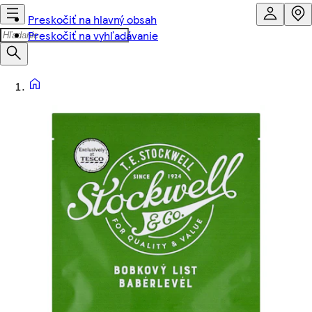
Preskočiť na hlavný obsah
Preskočiť na vyhľadávanie