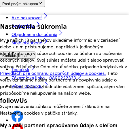
Pred prvým nákupom
Ako nakupovať
Nastavenia súkromia
Registrácia
Objednanie doručenia
My a našich 18 partnerov ukladáme informácie v zariadení
Moje obľúbené
alebo k nim pristupujeme, napríklad k jedinečným
identifikátorom v súboroch cookie, za účelom spracúvania
Kontaktujte nás
osobných údajov. Svoj súhlas môžete udeliť alebo spravovať
voľbou Prijať alebo Odmietnuť všetko, prípadne kedykoľvek v
Tesco.sk
Pravidlách pre ochranu osobných údajov a cookies.
Tieto
Zákaznícka linka - 0800222333
voľby oznámime našim partnerom a neovplyvnia údaje o
Výber obchodu
prehliadaní. Vaše rozhodnutie však zmení spôsob, akým vám
prispôsobíme nakupovanie na našom webe.
followUs
Svoje nastavenia súhlasu môžete zmeniť kliknutím na
Nastavenia cookies v pätičke stránky.
My a naši partneri spracúvame údaje s cieľom