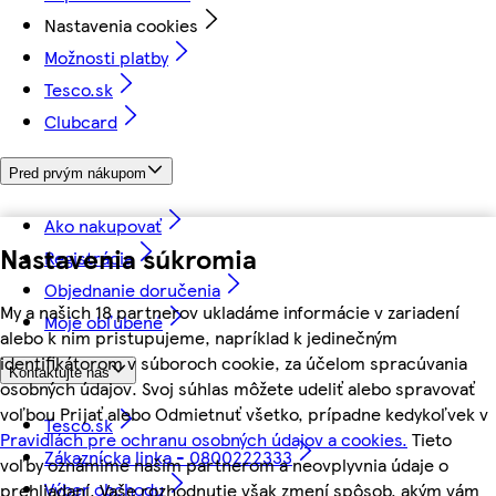
Nastavenia cookies
Možnosti platby
Tesco.sk
Clubcard
Pred prvým nákupom
Ako nakupovať
Nastavenia súkromia
Registrácia
Objednanie doručenia
My a našich 18 partnerov ukladáme informácie v zariadení
Moje obľúbené
alebo k nim pristupujeme, napríklad k jedinečným
identifikátorom v súboroch cookie, za účelom spracúvania
Kontaktujte nás
osobných údajov. Svoj súhlas môžete udeliť alebo spravovať
voľbou Prijať alebo Odmietnuť všetko, prípadne kedykoľvek v
Tesco.sk
Pravidlách pre ochranu osobných údajov a cookies.
Tieto
Zákaznícka linka - 0800222333
voľby oznámime našim partnerom a neovplyvnia údaje o
Výber obchodu
prehliadaní. Vaše rozhodnutie však zmení spôsob, akým vám