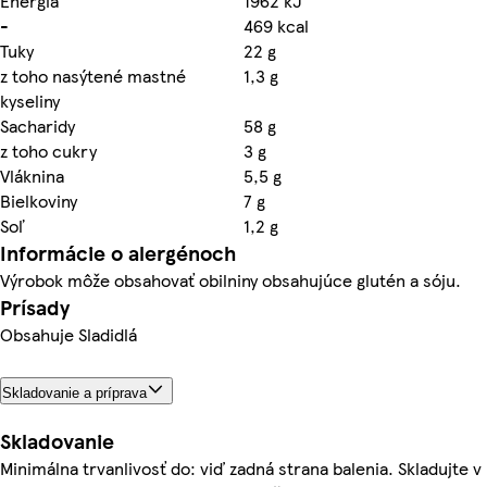
Energia
1962 kJ
-
469 kcal
Tuky
22 g
z toho nasýtené mastné
1,3 g
kyseliny
Sacharidy
58 g
z toho cukry
3 g
Vláknina
5,5 g
Bielkoviny
7 g
Soľ
1,2 g
Informácie o alergénoch
Výrobok môže obsahovať obilniny obsahujúce glutén a sóju.
Prísady
Obsahuje Sladidlá
Skladovanie a príprava
Skladovanie
Minimálna trvanlivosť do: viď zadná strana balenia. Skladujte v