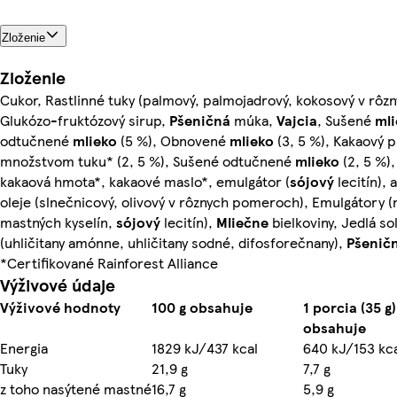
Zloženie
Zloženie
Cukor, Rastlinné tuky (palmový, palmojadrový, kokosový v rô
Glukózo-fruktózový sirup,
Pšeničná
múka,
Vajcia
, Sušené
mli
odtučnené
mlieko
(5 %), Obnovené
mlieko
(3, 5 %), Kakaový 
množstvom tuku* (2, 5 %), Sušené odtučnené
mlieko
(2, 5 %),
kakaová hmota*, kakaové maslo*, emulgátor (
sójový
lecitín),
oleje (slnečnicový, olivový v rôznych pomeroch), Emulgátory (
mastných kyselín,
sójový
lecitín),
Mliečne
bielkoviny, Jedlá so
(uhličitany amónne, uhličitany sodné, difosforečnany),
Pšenič
*Certifikované Rainforest Alliance
Výživové údaje
Výživové hodnoty
100 g obsahuje
1 porcia (35 g)
obsahuje
Energia
1829 kJ/437 kcal
640 kJ/153 kc
Tuky
21,9 g
7,7 g
z toho nasýtené mastné
16,7 g
5,9 g