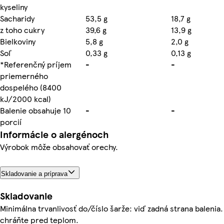
kyseliny
Sacharidy
53,5 g
18,7 g
z toho cukry
39,6 g
13,9 g
Bielkoviny
5,8 g
2,0 g
Soľ
0,33 g
0,13 g
*Referenčný príjem
-
-
priemerného
dospelého (8400
kJ/2000 kcal)
Balenie obsahuje 10
-
-
porcií
Informácie o alergénoch
Výrobok môže obsahovať orechy.
Skladovanie a príprava
Skladovanie
Minimálna trvanlivosť do/číslo šarže: viď zadná strana balenia.
chráňte pred teplom.