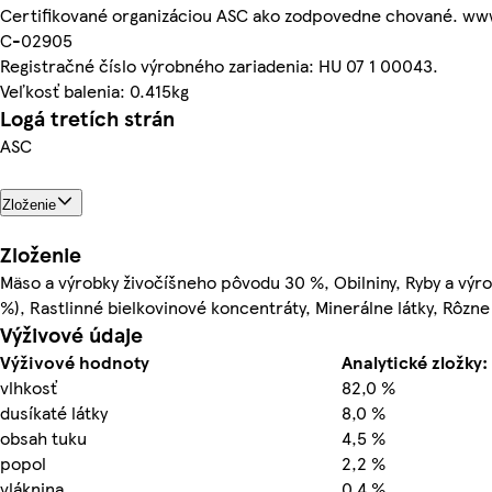
Certifikované organizáciou ASC ako zodpovedne chované. ww
C-02905
Registračné číslo výrobného zariadenia: HU 07 1 00043.
Veľkosť balenia: 0.415kg
Logá tretích strán
ASC
Zloženie
Zloženie
Mäso a výrobky živočíšneho pôvodu 30 %, Obilniny, Ryby a výro
%), Rastlinné bielkovinové koncentráty, Minerálne látky, Rôzne
Výživové údaje
Výživové hodnoty
Analytické zložky:
vlhkosť
82,0 %
dusíkaté látky
8,0 %
obsah tuku
4,5 %
popol
2,2 %
vláknina
0,4 %