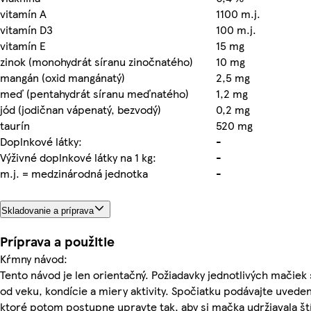
vitamín A
1100 m.j.
vitamín D3
100 m.j.
vitamín E
15 mg
zinok (monohydrát síranu zinočnatého)
10 mg
mangán (oxid mangánatý)
2,5 mg
meď (pentahydrát síranu meďnatého)
1,2 mg
jód (jodičnan vápenatý, bezvodý)
0,2 mg
taurín
520 mg
Doplnkové látky:
-
Výživné doplnkové látky na 1 kg:
-
m.j. = medzinárodná jednotka
-
Skladovanie a príprava
Príprava a použitie
Kŕmny návod:
Tento návod je len orientačný. Požiadavky jednotlivých mačiek s
od veku, kondície a miery aktivity. Spočiatku podávajte uved
ktoré potom postupne upravte tak, aby si mačka udržiavala št