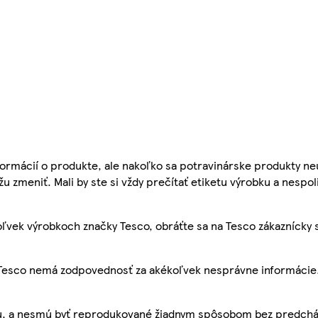
ormácií o produkte, ale nakoľko sa potravinárske produkty ne
žu zmeniť. Mali by ste si vždy prečítať etiketu výrobku a nespol
ľvek výrobkoch značky Tesco, obráťte sa na Tesco zákaznícky 
, Tesco nemá zodpovednosť za akékoľvek nesprávne informácie
bu, a nesmú byť reprodukované žiadnym spôsobom bez predch