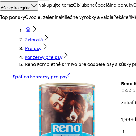
Nakupujte teraz
Obľúbené
Špeciálne ponuky
O
Všetky kategórie
Top ponuky
Ovocie, zelenina
Mliečne výrobky a vajcia
Pekáreň
Mä
Zvieratá
Pre psy
Konzervy pre psy
Reno Kompletné krmivo pre dospelé psy s kúsky pr
Späť na Konzervy pre psy
Reno K
Zatiaľ
1,99 €