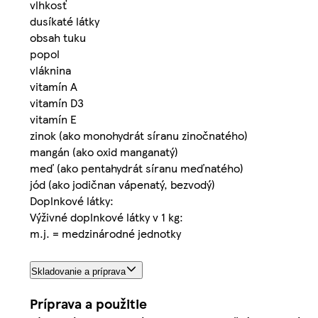
vlhkosť
dusíkaté látky
obsah tuku
popol
vláknina
vitamín A
vitamín D3
vitamín E
zinok (ako monohydrát síranu zinočnatého)
mangán (ako oxid manganatý)
meď (ako pentahydrát síranu meďnatého)
jód (ako jodičnan vápenatý, bezvodý)
Doplnkové látky:
Výživné doplnkové látky v 1 kg:
m.j. = medzinárodné jednotky
Skladovanie a príprava
Príprava a použitie