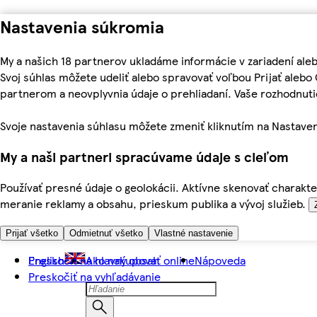
Nastavenia súkromia
My a našich 18 partnerov ukladáme informácie v zariadení ale
Svoj súhlas môžete udeliť alebo spravovať voľbou Prijať aleb
partnerom a neovplyvnia údaje o prehliadaní. Vaše rozhodnu
Svoje nastavenia súhlasu môžete zmeniť kliknutím na Nastaven
My a naši partneri spracúvame údaje s cieľom
Používať presné údaje o geolokácii. Aktívne skenovať charakter
meranie reklamy a obsahu, prieskum publika a vývoj služieb.
Prijať všetko
Odmietnuť všetko
Vlastné nastavenie
Preskočiť na hlavný obsah
English
Ako nakupovať online
Nápoveda
Preskočiť na vyhľadávanie