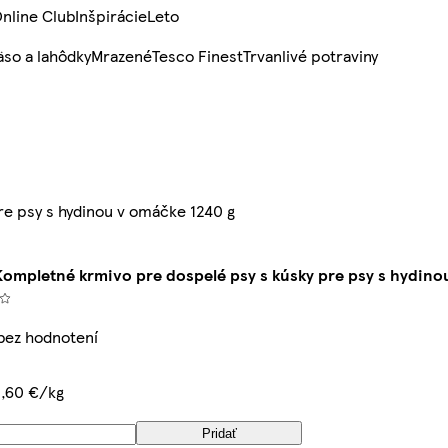
nline Club
Inšpirácie
Leto
so a lahôdky
Mrazené
Tesco Finest
Trvanlivé potraviny
e psy s hydinou v omáčke 1240 g
ompletné krmivo pre dospelé psy s kúsky pre psy s hydino
 bez hodnotení
1,60 €/kg
Pridať