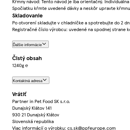
Kŕmny návod: Tento návod je iba orientačný. Individuálna 
Spočiatku kŕmte uvedené dávky a neskôr upravte kŕmnu dáv
Skladovanie
Po otvorení skladujte v chladničke a spotrebujte do 2 d
Registračné číslo výrobcu: uvedené na spodnej strane k
Ďalšie informácie
Čistý obsah
1240g ℮
Kontaktná adresa
Vrátiť
Partner in Pet Food SK s.r.o.
Dunajský Klátov 141
930 21 Dunajský Klátov
Slovenská republika
Viac informácií o výrobku: cs.sk@ppfeurope.com