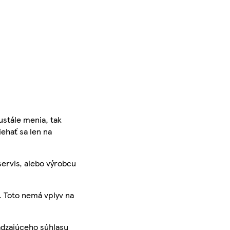
ustále menia, tak
iehať sa len na
servis, alebo výrobcu
. Toto nemá vplyv na
ádzajúceho súhlasu