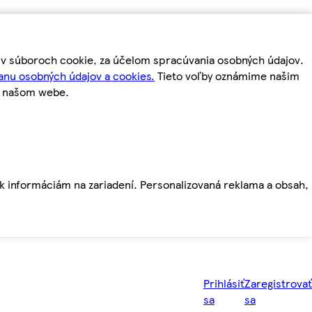
m v súboroch cookie, za účelom spracúvania osobných údajov.
anu osobných údajov a cookies.
Tieto voľby oznámime našim
a našom webe.
ť k informáciám na zariadení. Personalizovaná reklama a obsah,
Prihlásiť
Zaregistrovať
sa
sa