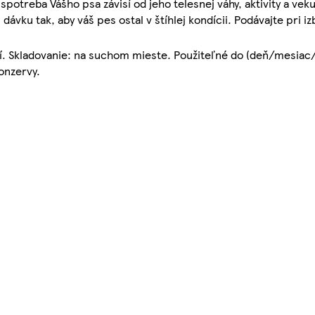
spotreba Vášho psa závisí od jeho telesnej váhy, aktivity a ve
ku tak, aby váš pes ostal v štíhlej kondícii. Podávajte pri iz
ní. Skladovanie: na suchom mieste. Použiteľné do (deň/mesiac/
onzervy.