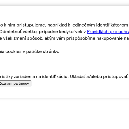
bo k nim pristupujeme, napríklad k jedinečným identifikátoro
o Odmietnuť všetko, prípadne kedykoľvek v
Pravidlách pre ochr
tie však zmení spôsob, akým vám prispôsobíme nakupovanie n
ia cookies v pätičke stránky.
istiky zariadenia na identifikáciu. Ukladať a/alebo pristupova
Zoznam partnerov