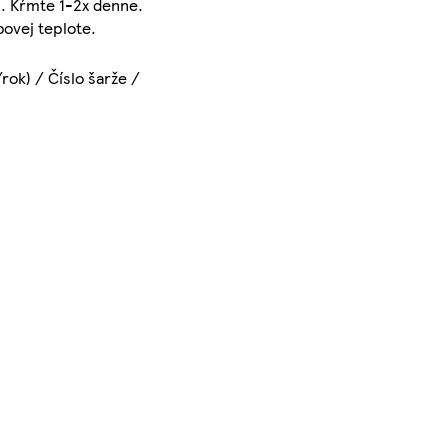
ku. Kŕmte 1-2x denne.
bovej teplote.
rok) / Číslo šarže /