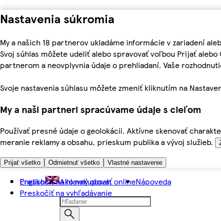
Nastavenia súkromia
My a našich 18 partnerov ukladáme informácie v zariadení ale
Svoj súhlas môžete udeliť alebo spravovať voľbou Prijať aleb
partnerom a neovplyvnia údaje o prehliadaní. Vaše rozhodnu
Svoje nastavenia súhlasu môžete zmeniť kliknutím na Nastaven
My a naši partneri spracúvame údaje s cieľom
Používať presné údaje o geolokácii. Aktívne skenovať charakter
meranie reklamy a obsahu, prieskum publika a vývoj služieb.
Prijať všetko
Odmietnuť všetko
Vlastné nastavenie
Preskočiť na hlavný obsah
English
Ako nakupovať online
Nápoveda
Preskočiť na vyhľadávanie