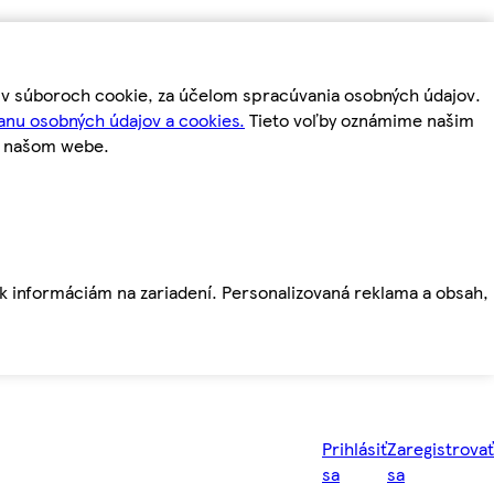
m v súboroch cookie, za účelom spracúvania osobných údajov.
anu osobných údajov a cookies.
Tieto voľby oznámime našim
a našom webe.
ť k informáciám na zariadení. Personalizovaná reklama a obsah,
Prihlásiť
Zaregistrovať
sa
sa