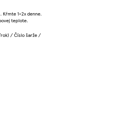
ku. Kŕmte 1-2x denne.
bovej teplote.
rok) / Číslo šarže /