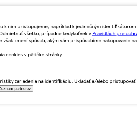
bo k nim pristupujeme, napríklad k jedinečným identifikátoro
o Odmietnuť všetko, prípadne kedykoľvek v
Pravidlách pre ochr
tie však zmení spôsob, akým vám prispôsobíme nakupovanie n
ia cookies v pätičke stránky.
istiky zariadenia na identifikáciu. Ukladať a/alebo pristupova
Zoznam partnerov