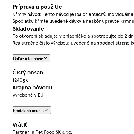
Príprava a použitie
Kŕmny návod: Tento návod je iba orientačný. Individuálna 
Spočiatku kŕmte uvedené dávky a neskôr upravte kŕmnu dáv
Skladovanie
Po otvorení skladujte v chladničke a spotrebujte do 2 d
Registračné číslo výrobcu: uvedené na spodnej strane k
Ďalšie informácie
Čistý obsah
1240g ℮
Krajina pôvodu
Vyrobené v EÚ
Kontaktná adresa
Vrátiť
Partner in Pet Food SK s.r.o.