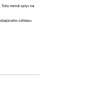
. Toto nemá vplyv na
ádzajúceho súhlasu