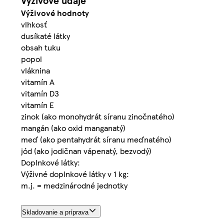
Výživové údaje
Výživové hodnoty
vlhkosť
dusíkaté látky
obsah tuku
popol
vláknina
vitamín A
vitamín D3
vitamín E
zinok (ako monohydrát síranu zinočnatého)
mangán (ako oxid manganatý)
meď (ako pentahydrát síranu meďnatého)
jód (ako jodičnan vápenatý, bezvodý)
Doplnkové látky:
Výživné doplnkové látky v 1 kg:
m.j. = medzinárodné jednotky
Skladovanie a príprava