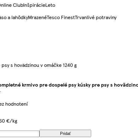
nline Club
Inšpirácie
Leto
so a lahôdky
Mrazené
Tesco Finest
Trvanlivé potraviny
 psy s hovädzinou v omáčke 1240 g
mpletné krmivo pre dospelé psy kúsky pre psy s hovädzin
bez hodnotení
,60 €/kg
Pridať