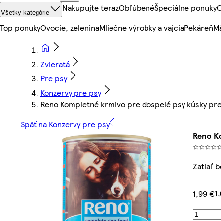
Nakupujte teraz
Obľúbené
Špeciálne ponuky
O
Všetky kategórie
Top ponuky
Ovocie, zelenina
Mliečne výrobky a vajcia
Pekáreň
Mä
Zvieratá
Pre psy
Konzervy pre psy
Reno Kompletné krmivo pre dospelé psy kúsky pre
Späť na Konzervy pre psy
Reno Ko
Zatiaľ 
1
1,99 €