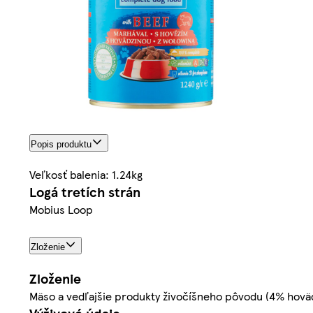
Popis produktu
Veľkosť balenia: 1.24kg
Logá tretích strán
Mobius Loop
Zloženie
Zloženie
Mäso a vedľajšie produkty živočíšneho pôvodu (4% hovädz