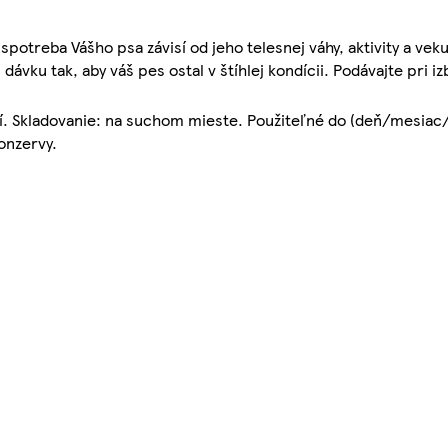
spotreba Vášho psa závisí od jeho telesnej váhy, aktivity a ve
ku tak, aby váš pes ostal v štíhlej kondícii. Podávajte pri iz
ní. Skladovanie: na suchom mieste. Použiteľné do (deň/mesiac/
onzervy.