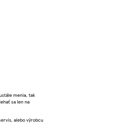
ustále menia, tak
iehať sa len na
servis, alebo výrobcu