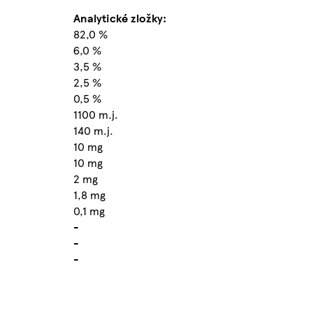
Analytické zložky:
82,0 %
6,0 %
3,5 %
2,5 %
0,5 %
1100 m.j.
140 m.j.
10 mg
10 mg
2 mg
1,8 mg
0,1 mg
-
-
-