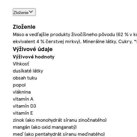
Zloženie
Zloženie
Mäso a vedľajšie produkty živočíšneho pôvodu (62 % v kú
ekvivalent 4 % čerstvej mrkvy), Minerálne látky, Cukry,
Výživové údaje
Výživové hodnoty
Vlhkosť
dusíkaté látky
obsah tuku
popol
vláknina
vitamín A
vitamín D3
vitamín E
zinok (ako monohydrát síranu zinočnatého)
mangán (ako oxid manganatý)
meď (ako pentahydrát síranu meďnatého)