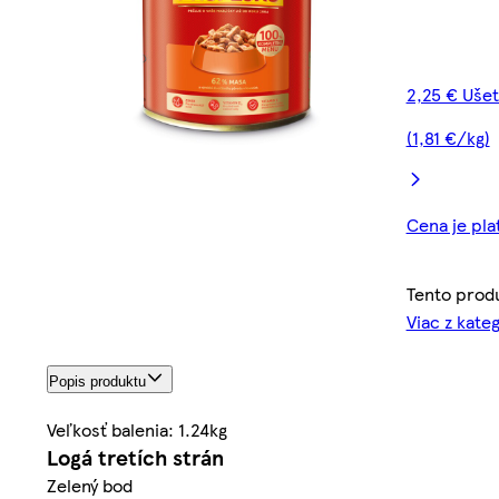
2,25 € Ušet
(1,81 €/kg)
Cena je pla
Tento prod
Viac z kate
Popis produktu
Veľkosť balenia: 1.24kg
Logá tretích strán
Zelený bod