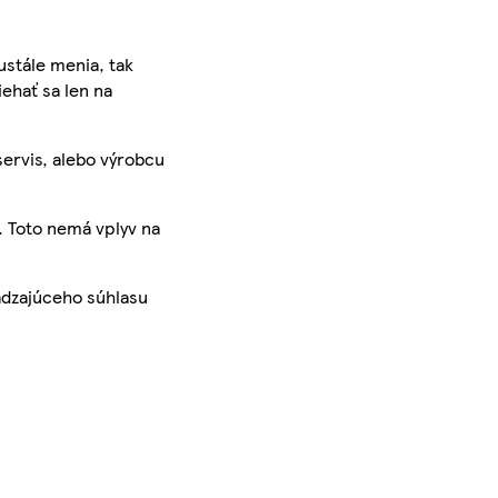
ustále menia, tak
iehať sa len na
servis, alebo výrobcu
. Toto nemá vplyv na
ádzajúceho súhlasu