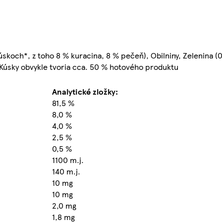
skoch*, z toho 8 % kuracina, 8 % pečeň), Obilniny, Zelenina (
 *Kúsky obvykle tvoria cca. 50 % hotového produktu
Analytické zložky:
81,5 %
8,0 %
4,0 %
2,5 %
0,5 %
1100 m.j.
140 m.j.
10 mg
10 mg
2,0 mg
1,8 mg