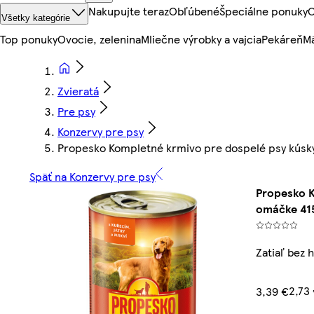
Nakupujte teraz
Obľúbené
Špeciálne ponuky
O
Všetky kategórie
Top ponuky
Ovocie, zelenina
Mliečne výrobky a vajcia
Pekáreň
Mä
Zvieratá
Pre psy
Konzervy pre psy
Propesko Kompletné krmivo pre dospelé psy kúsky
Späť na Konzervy pre psy
Propesko K
omáčke 415
Zatiaľ bez 
2,73
3,39 €