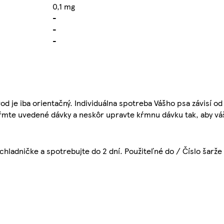
0,1 mg
-
-
-
je iba orientačný. Individuálna spotreba Vášho psa závisí od 
ŕmte uvedené dávky a neskôr upravte kŕmnu dávku tak, aby váš 
hladničke a spotrebujte do 2 dní. Použiteľné do / Číslo šarže 