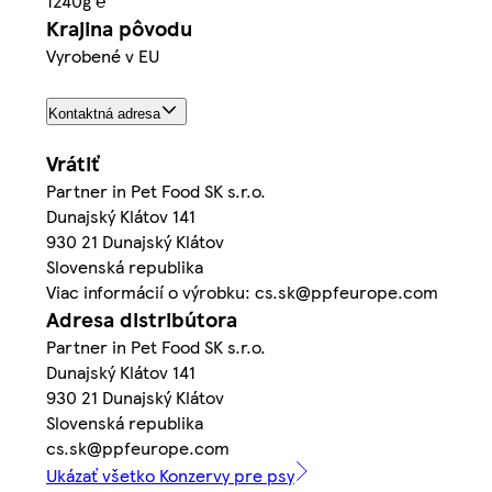
1240g ℮
Krajina pôvodu
Vyrobené v EU
Kontaktná adresa
Vrátiť
Partner in Pet Food SK s.r.o.
Dunajský Klátov 141
930 21 Dunajský Klátov
Slovenská republika
Viac informácií o výrobku: cs.sk@ppfeurope.com
Adresa distribútora
Partner in Pet Food SK s.r.o.
Dunajský Klátov 141
930 21 Dunajský Klátov
Slovenská republika
cs.sk@ppfeurope.com
Ukázať všetko Konzervy pre psy