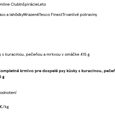
nline Club
Inšpirácie
Leto
so a lahôdky
Mrazené
Tesco Finest
Trvanlivé potraviny
 s kuracinou, pečeňou a mrkvou v omáčke 415 g
ompletné krmivo pre dospelé psy kúsky s kuracinou, peče
 g
hodnotení
 €/kg