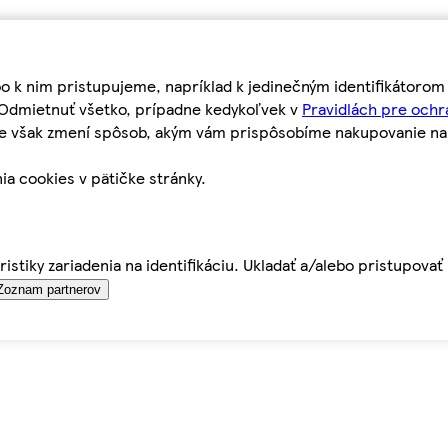
bo k nim pristupujeme, napríklad k jedinečným identifikátoro
o Odmietnuť všetko, prípadne kedykoľvek v
Pravidlách pre ochr
tie však zmení spôsob, akým vám prispôsobíme nakupovanie n
ia cookies v pätičke stránky.
istiky zariadenia na identifikáciu. Ukladať a/alebo pristupova
Zoznam partnerov