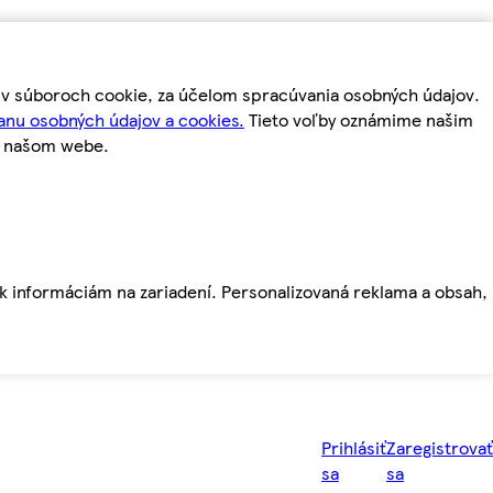
m v súboroch cookie, za účelom spracúvania osobných údajov.
anu osobných údajov a cookies.
Tieto voľby oznámime našim
a našom webe.
ť k informáciám na zariadení. Personalizovaná reklama a obsah,
Prihlásiť
Zaregistrovať
sa
sa