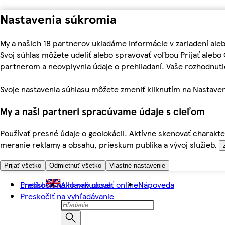
Nastavenia súkromia
My a našich 18 partnerov ukladáme informácie v zariadení ale
Svoj súhlas môžete udeliť alebo spravovať voľbou Prijať aleb
partnerom a neovplyvnia údaje o prehliadaní. Vaše rozhodnu
Svoje nastavenia súhlasu môžete zmeniť kliknutím na Nastaven
My a naši partneri spracúvame údaje s cieľom
Používať presné údaje o geolokácii. Aktívne skenovať charakter
meranie reklamy a obsahu, prieskum publika a vývoj služieb.
Prijať všetko
Odmietnuť všetko
Vlastné nastavenie
Preskočiť na hlavný obsah
English
Ako nakupovať online
Nápoveda
Preskočiť na vyhľadávanie