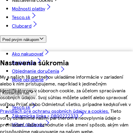
Možnosti platby
Tesco.sk
Clubcard
Pred prvým nákupom
Ako nakupovať
Nastavenia súkromia
Registrácia
Objednanie doručenia
My a našich 18 partnerov ukladáme informácie v zariadení
Moje obľúbené
alebo k nim pristupujeme, napríklad k jedinečným
identifikátorom v súboroch cookie, za účelom spracúvania
Kontaktujte nás
osobných údajov. Svoj súhlas môžete udeliť alebo spravovať
voľbou Prijať alebo Odmietnuť všetko, prípadne kedykoľvek v
Tesco.sk
Pravidlách pre ochranu osobných údajov a cookies.
Tieto
Zákaznícka linka - 0800222333
voľby oznámime našim partnerom a neovplyvnia údaje o
Výber obchodu
prehliadaní. Vaše rozhodnutie však zmení spôsob, akým vám
prispôsobíme nakupovanie na našom webe.