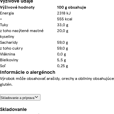
Výživové údaje
Výživové hodnoty
100 g obsahuje
Energia
2318 kJ
-
555 kcal
Tuky
33,0 g
z toho nasýtené mastné
20,0 g
kyseliny
Sacharidy
59,0 g
z toho cukry
59,0 g
Vláknina
0,0 g
Bielkoviny
5,5 g
Soľ
0,25 g
Informácie o alergénoch
Výrobok môže obsahovať arašidy, orechy a obilniny obsahujúce
glutén.
Skladovanie a príprava
Skladovanie