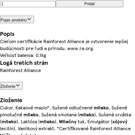
Pridať
Popis produktu
Popis
Cieľom certifikácie Rainforest Alliance je vytvorenie lepšej
budúcnosti pre ľudí a prírodu. www.ra.org.
Veľkosť balenia: 0.1kg
Logá tretích strán
Rainforest Alliance
Zloženie
Zloženie
Cukor, Kakaové maslo*, Sušené odtučnené
mlieko
, Sušené
plnotučné
mlieko
, Sušená smotana (
mlieko
), Sušená srvátka
(
mlieko
), Laktóza (
mlieko
),
Mliečny
tuk, Emulgátor (
sójový
lecitín), Vanilkový extrakt, *Certifikované Rainforest Alliance