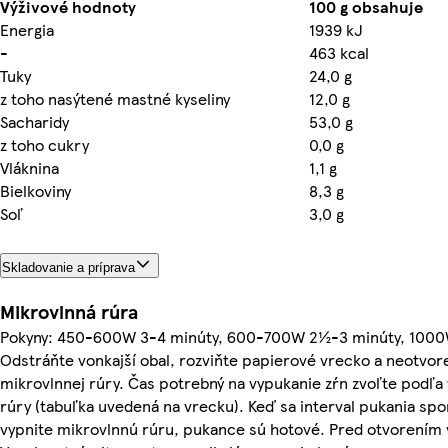
Výživové hodnoty
100 g obsahuje
Energia
1939 kJ
-
463 kcal
Tuky
24,0 g
z toho nasýtené mastné kyseliny
12,0 g
Sacharidy
53,0 g
z toho cukry
0,0 g
Vláknina
1,1 g
Bielkoviny
8,3 g
Soľ
3,0 g
Skladovanie a príprava
Mikrovlnná rúra
Pokyny: 450-600W 3-4 minúty, 600-700W 2½-3 minúty, 1000
Odstráňte vonkajší obal, rozviňte papierové vrecko a neotvor
mikrovlnnej rúry. Čas potrebný na vypukanie zŕn zvoľte podľa
rúry (tabuľka uvedená na vrecku). Keď sa interval pukania spo
vypnite mikrovlnnú rúru, pukance sú hotové. Pred otvorením