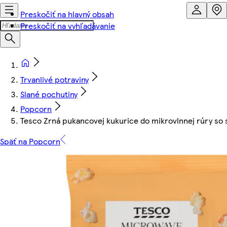
Preskočiť na hlavný obsah
Preskočiť na vyhľadávanie
Trvanlivé potraviny
Slané pochutiny
Popcorn
Tesco Zrná pukancovej kukurice do mikrovlnnej rúry so 
Späť na Popcorn