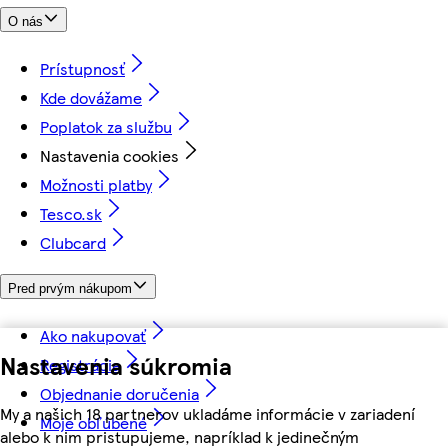
O nás
Prístupnosť
Kde dovážame
Poplatok za službu
Nastavenia cookies
Možnosti platby
Tesco.sk
Clubcard
Pred prvým nákupom
Ako nakupovať
Nastavenia súkromia
Registrácia
Objednanie doručenia
My a našich 18 partnerov ukladáme informácie v zariadení
Moje obľúbené
alebo k nim pristupujeme, napríklad k jedinečným