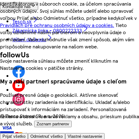
identifikátorom v súboroch cookie, za účelom spracúvania
Kontaktujte nás
osobných údajov. Svoj súhlas môžete udeliť alebo spravovať
voľbou Prijať alebo Odmietnuť všetko, prípadne kedykoľvek v
Tesco.sk
Pravidlách pre ochranu osobných údajov a cookies.
Tieto
Zákaznícka linka - 0800222333
voľby oznámime našim partnerom a neovplyvnia údaje o
prehliadaní. Vaše rozhodnutie však zmení spôsob, akým vám
Výber obchodu
prispôsobíme nakupovanie na našom webe.
followUs
Svoje nastavenia súhlasu môžete zmeniť kliknutím na
Nastavenia cookies v pätičke stránky.
My a naši partneri spracúvame údaje s cieľom
Používať presné údaje o geolokácii. Aktívne skenovať
charakteristiky zariadenia na identifikáciu. Ukladať a/alebo
pristupovať k informáciám na zariadení. Personalizovaná
©
Tesco Stores SR, a.s. 2026
reklama a obsah, meranie reklamy a obsahu, prieskum publika
a vývoj služieb.
Zoznam partnerov
Prijať všetko
Odmietnuť všetko
Vlastné nastavenie