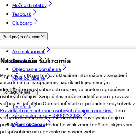
Možnosti platby
Tesco.sk
Clubcard
Pred prvým nákupom
Ako nakupovať
Nastavenia súkromia
Registrácia
Objednanie doručenia
My a našich 18 partnerov ukladáme informácie v zariadení
Moje obľúbené
alebo k nim pristupujeme, napríklad k jedinečným
identifikátorom v súboroch cookie, za účelom spracúvania
Kontaktujte nás
osobných údajov. Svoj súhlas môžete udeliť alebo spravovať
voľbou Prijať alebo Odmietnuť všetko, prípadne kedykoľvek v
Tesco.sk
Pravidlách pre ochranu osobných údajov a cookies.
Tieto
Zákaznícka linka - 0800222333
voľby oznámime našim partnerom a neovplyvnia údaje o
Výber obchodu
prehliadaní. Vaše rozhodnutie však zmení spôsob, akým vám
prispôsobíme nakupovanie na našom webe.