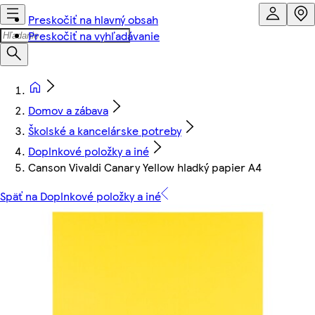
Preskočiť na hlavný obsah
Preskočiť na vyhľadávanie
Domov a zábava
Školské a kancelárske potreby
Doplnkové položky a iné
Canson Vivaldi Canary Yellow hladký papier A4
Späť na Doplnkové položky a iné