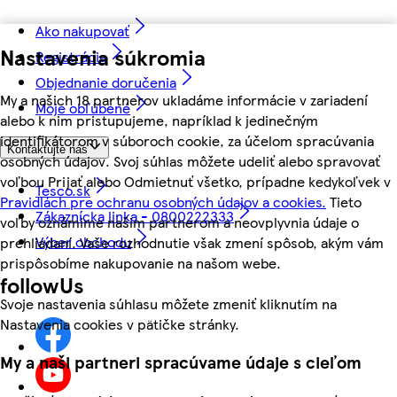
Ako nakupovať
Nastavenia súkromia
Registrácia
Objednanie doručenia
My a našich 18 partnerov ukladáme informácie v zariadení
Moje obľúbené
alebo k nim pristupujeme, napríklad k jedinečným
identifikátorom v súboroch cookie, za účelom spracúvania
Kontaktujte nás
osobných údajov. Svoj súhlas môžete udeliť alebo spravovať
voľbou Prijať alebo Odmietnuť všetko, prípadne kedykoľvek v
Tesco.sk
Pravidlách pre ochranu osobných údajov a cookies.
Tieto
Zákaznícka linka - 0800222333
voľby oznámime našim partnerom a neovplyvnia údaje o
Výber obchodu
prehliadaní. Vaše rozhodnutie však zmení spôsob, akým vám
prispôsobíme nakupovanie na našom webe.
followUs
Svoje nastavenia súhlasu môžete zmeniť kliknutím na
Nastavenia cookies v pätičke stránky.
My a naši partneri spracúvame údaje s cieľom