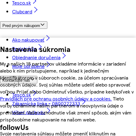
Tesco.sk
Clubcard
Pred prvým nákupom
Ako nakupovať
Nastavenia súkromia
Registrácia
Objednanie doručenia
My a našich 18 partnerov ukladáme informácie v zariadení
Moje obľúbené
alebo k nim pristupujeme, napríklad k jedinečným
identifikátorom v súboroch cookie, za účelom spracúvania
Kontaktujte nás
osobných údajov. Svoj súhlas môžete udeliť alebo spravovať
voľbou Prijať alebo Odmietnuť všetko, prípadne kedykoľvek v
Tesco.sk
Pravidlách pre ochranu osobných údajov a cookies.
Tieto
Zákaznícka linka - 0800222333
voľby oznámime našim partnerom a neovplyvnia údaje o
Výber obchodu
prehliadaní. Vaše rozhodnutie však zmení spôsob, akým vám
prispôsobíme nakupovanie na našom webe.
followUs
Svoje nastavenia súhlasu môžete zmeniť kliknutím na