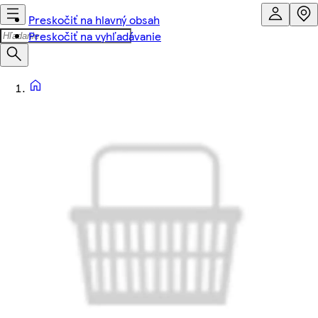
Preskočiť na hlavný obsah
Preskočiť na vyhľadávanie