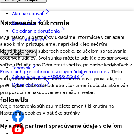
Ako nakupovať
Nastavenia súkromia
Registrácia
Objednanie doručenia
My a našich 18 partnerov ukladáme informácie v zariadení
Moje obľúbené
alebo k nim pristupujeme, napríklad k jedinečným
identifikátorom v súboroch cookie, za účelom spracúvania
Kontaktujte nás
osobných údajov. Svoj súhlas môžete udeliť alebo spravovať
voľbou Prijať alebo Odmietnuť všetko, prípadne kedykoľvek v
Tesco.sk
Pravidlách pre ochranu osobných údajov a cookies.
Tieto
Zákaznícka linka - 0800222333
voľby oznámime našim partnerom a neovplyvnia údaje o
Výber obchodu
prehliadaní. Vaše rozhodnutie však zmení spôsob, akým vám
prispôsobíme nakupovanie na našom webe.
followUs
Svoje nastavenia súhlasu môžete zmeniť kliknutím na
Nastavenia cookies v pätičke stránky.
My a naši partneri spracúvame údaje s cieľom