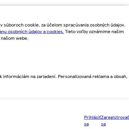
m v súboroch cookie, za účelom spracúvania osobných údajov.
anu osobných údajov a cookies.
Tieto voľby oznámime našim
a našom webe.
ť k informáciám na zariadení. Personalizovaná reklama a obsah,
Prihlásiť
Zaregistrovať
sa
sa