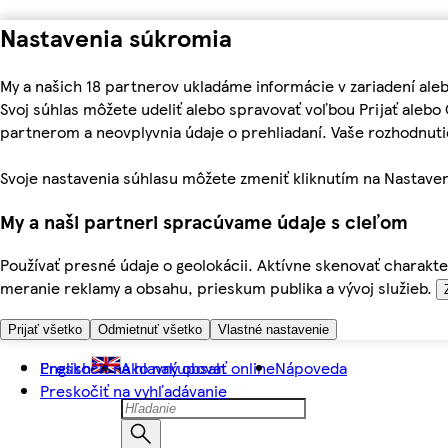
Nastavenia súkromia
My a našich 18 partnerov ukladáme informácie v zariadení ale
Svoj súhlas môžete udeliť alebo spravovať voľbou Prijať aleb
partnerom a neovplyvnia údaje o prehliadaní. Vaše rozhodnu
Svoje nastavenia súhlasu môžete zmeniť kliknutím na Nastaven
My a naši partneri spracúvame údaje s cieľom
Používať presné údaje o geolokácii. Aktívne skenovať charakter
meranie reklamy a obsahu, prieskum publika a vývoj služieb.
Prijať všetko
Odmietnuť všetko
Vlastné nastavenie
Preskočiť na hlavný obsah
English
Ako nakupovať online
Nápoveda
Preskočiť na vyhľadávanie