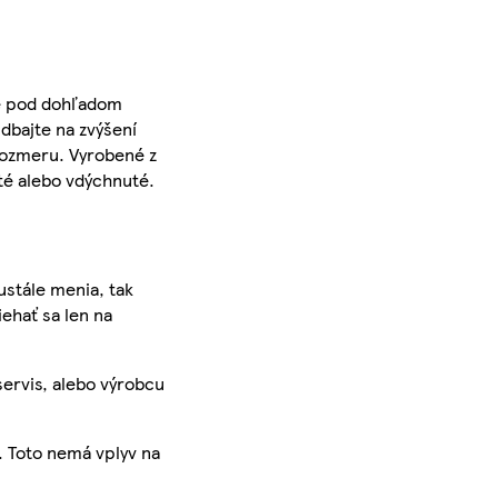
ne pod dohľadom
dbajte na zvýšení
rozmeru. Vyrobené z
té alebo vdýchnuté.
ustále menia, tak
iehať sa len na
servis, alebo výrobcu
. Toto nemá vplyv na