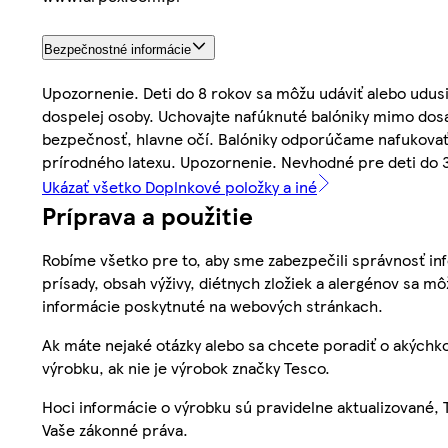
Bezpečnostné informácie
Upozornenie. Deti do 8 rokov sa môžu udáviť alebo udu
dospelej osoby. Uchovajte nafúknuté balóniky mimo dosah 
bezpečnosť, hlavne očí. Balóniky odporúčame nafukova
prírodného latexu. Upozornenie. Nevhodné pre deti do 3
Ukázať všetko Doplnkové položky a iné
Príprava a použitie
Robíme všetko pre to, aby sme zabezpečili správnosť inf
prísady, obsah výživy, diétnych zložiek a alergénov sa mô
informácie poskytnuté na webových stránkach.
Ak máte nejaké otázky alebo sa chcete poradiť o akýchko
výrobku, ak nie je výrobok značky Tesco.
Hoci informácie o výrobku sú pravidelne aktualizované
Vaše zákonné práva.