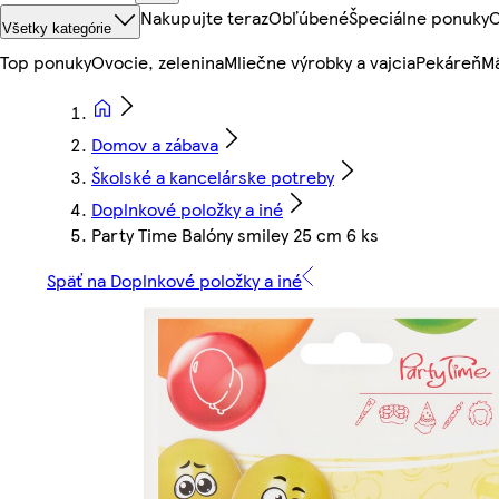
Nakupujte teraz
Obľúbené
Špeciálne ponuky
O
Všetky kategórie
Top ponuky
Ovocie, zelenina
Mliečne výrobky a vajcia
Pekáreň
Mä
Domov a zábava
Školské a kancelárske potreby
Doplnkové položky a iné
Party Time Balóny smiley 25 cm 6 ks
Späť na Doplnkové položky a iné