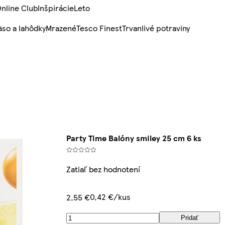
nline Club
Inšpirácie
Leto
so a lahôdky
Mrazené
Tesco Finest
Trvanlivé potraviny
Party Time Balóny smiley 25 cm 6 ks
Zatiaľ bez hodnotení
0,42 €/kus
2,55 €
Pridať