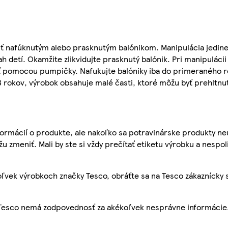
siť nafúknutým alebo prasknutým balónikom. Manipulácia jedi
detí. Okamžite zlikvidujte prasknutý balónik. Pri manipulácii 
ť pomocou pumpičky. Nafukujte balóniky iba do primeraného 
 rokov, výrobok obsahuje malé časti, ktoré môžu byť prehltnu
ormácií o produkte, ale nakoľko sa potravinárske produkty ne
žu zmeniť. Mali by ste si vždy prečítať etiketu výrobku a nespol
ľvek výrobkoch značky Tesco, obráťte sa na Tesco zákaznícky 
, Tesco nemá zodpovednosť za akékoľvek nesprávne informácie