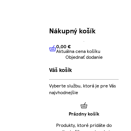
Nákupný košík
0,00 €
Aktuálna cena košíku
0,00 €
Aktuálna cena košíku
Objednať dodanie
Váš košík
Vyberte službu, ktorá je pre Vás
najvhodnejšie
Prázdny košík
Produkty, ktoré pridáte do