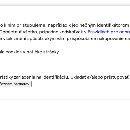
bo k nim pristupujeme, napríklad k jedinečným identifikátoro
o Odmietnuť všetko, prípadne kedykoľvek v
Pravidlách pre ochr
tie však zmení spôsob, akým vám prispôsobíme nakupovanie n
ia cookies v pätičke stránky.
istiky zariadenia na identifikáciu. Ukladať a/alebo pristupova
Zoznam partnerov