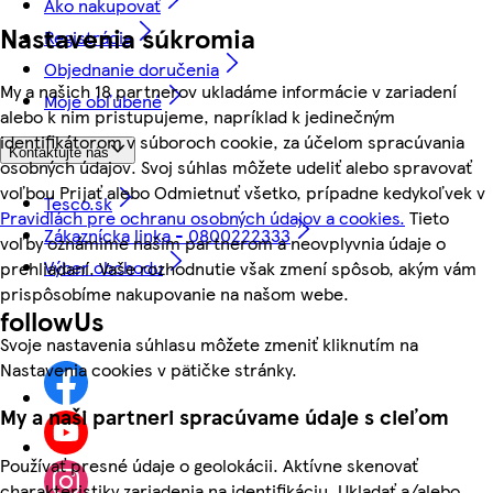
Ako nakupovať
Nastavenia súkromia
Registrácia
Objednanie doručenia
My a našich 18 partnerov ukladáme informácie v zariadení
Moje obľúbené
alebo k nim pristupujeme, napríklad k jedinečným
identifikátorom v súboroch cookie, za účelom spracúvania
Kontaktujte nás
osobných údajov. Svoj súhlas môžete udeliť alebo spravovať
voľbou Prijať alebo Odmietnuť všetko, prípadne kedykoľvek v
Tesco.sk
Pravidlách pre ochranu osobných údajov a cookies.
Tieto
Zákaznícka linka - 0800222333
voľby oznámime našim partnerom a neovplyvnia údaje o
Výber obchodu
prehliadaní. Vaše rozhodnutie však zmení spôsob, akým vám
prispôsobíme nakupovanie na našom webe.
followUs
Svoje nastavenia súhlasu môžete zmeniť kliknutím na
Nastavenia cookies v pätičke stránky.
My a naši partneri spracúvame údaje s cieľom
Používať presné údaje o geolokácii. Aktívne skenovať
charakteristiky zariadenia na identifikáciu. Ukladať a/alebo