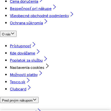
Cena doručenia
Bezpečnosť pri nákupe
Všeobecné obchodné podmienky
Ochrana súkromia
O nás
Prístupnosť
Kde dovážame
Poplatok za službu
Nastavenia cookies
Možnosti platby
Tesco.sk
Clubcard
Pred prvým nákupom