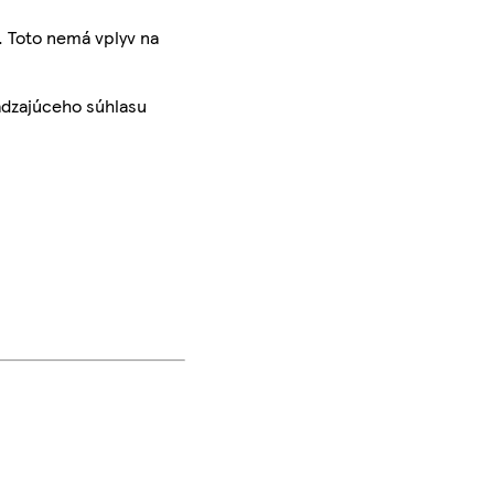
. Toto nemá vplyv na
ádzajúceho súhlasu