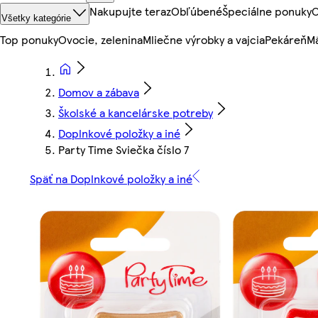
Nakupujte teraz
Obľúbené
Špeciálne ponuky
O
Všetky kategórie
Top ponuky
Ovocie, zelenina
Mliečne výrobky a vajcia
Pekáreň
Mä
Domov a zábava
Školské a kancelárske potreby
Doplnkové položky a iné
Party Time Sviečka číslo 7
Späť na Doplnkové položky a iné