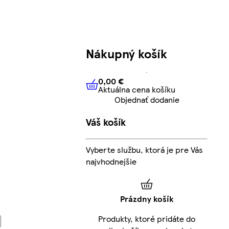
Nákupný košík
0,00 €
Aktuálna cena košíku
0,00 €
Aktuálna cena košíku
Objednať dodanie
Váš košík
Vyberte službu, ktorá je pre Vás
najvhodnejšie
Prázdny košík
Produkty, ktoré pridáte do