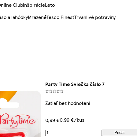
nline Club
Inšpirácie
Leto
so a lahôdky
Mrazené
Tesco Finest
Trvanlivé potraviny
Party Time Sviečka číslo 7
Zatiaľ bez hodnotení
0,99 €/kus
0,99 €
Pridať