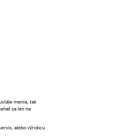
ustále menia, tak
iehať sa len na
servis, alebo výrobcu