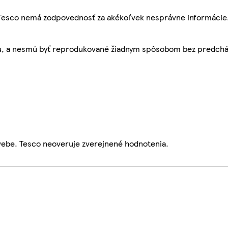
, Tesco nemá zodpovednosť za akékoľvek nesprávne informácie
bu, a nesmú byť reprodukované žiadnym spôsobom bez predch
webe. Tesco neoveruje zverejnené hodnotenia.