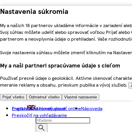
Nastavenia súkromia
My a našich 18 partnerov ukladáme informácie v zariadení ale
Svoj súhlas môžete udeliť alebo spravovať voľbou Prijať aleb
partnerom a neovplyvnia údaje o prehliadaní. Vaše rozhodnu
Svoje nastavenia súhlasu môžete zmeniť kliknutím na Nastaven
My a naši partneri spracúvame údaje s cieľom
Používať presné údaje o geolokácii. Aktívne skenovať charakter
meranie reklamy a obsahu, prieskum publika a vývoj služieb.
Prijať všetko
Odmietnuť všetko
Vlastné nastavenie
Preskočiť na hlavný obsah
English
Ako nakupovať online
Nápoveda
Preskočiť na vyhľadávanie