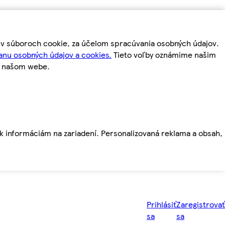
m v súboroch cookie, za účelom spracúvania osobných údajov.
anu osobných údajov a cookies.
Tieto voľby oznámime našim
a našom webe.
ť k informáciám na zariadení. Personalizovaná reklama a obsah,
Prihlásiť
Zaregistrovať
sa
sa