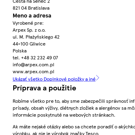
Cesta na Senec 2
821 04 Bratislava
Meno a adresa
Vyrobené pre:
Arpex Sp. z o.o.
ul. M. Płażyńskiego 42
44-100 Gliwice
Polska
tel. +48 32 232 49 07
info@arpex.com.pl
www.arpex.com.pl
Ukázať všetko Doplnkové položky a iné
Príprava a použitie
Robíme všetko pre to, aby sme zabezpečili správnosť inf
prísady, obsah výživy, diétnych zložiek a alergénov sa mô
informácie poskytnuté na webových stránkach.
Ak máte nejaké otázky alebo sa chcete poradiť o akýchko
výrobku, ak nie je výrobok značky Tesco.