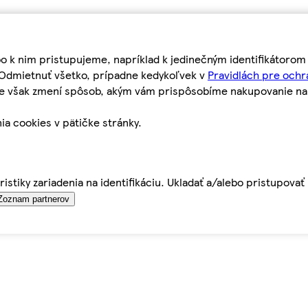
bo k nim pristupujeme, napríklad k jedinečným identifikátoro
o Odmietnuť všetko, prípadne kedykoľvek v
Pravidlách pre ochr
tie však zmení spôsob, akým vám prispôsobíme nakupovanie n
ia cookies v pätičke stránky.
istiky zariadenia na identifikáciu. Ukladať a/alebo pristupova
Zoznam partnerov