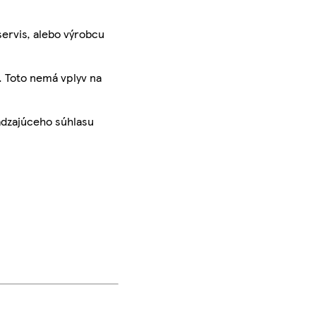
servis, alebo výrobcu
. Toto nemá vplyv na
ádzajúceho súhlasu