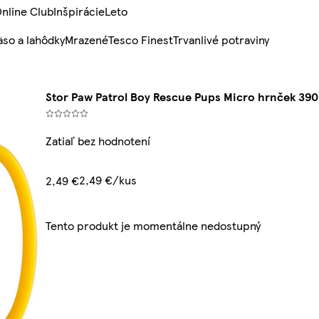
nline Club
Inšpirácie
Leto
so a lahôdky
Mrazené
Tesco Finest
Trvanlivé potraviny
Stor Paw Patrol Boy Rescue Pups Micro hrnček 390
Zatiaľ bez hodnotení
2,49 €/kus
2,49 €
Tento produkt je momentálne nedostupný