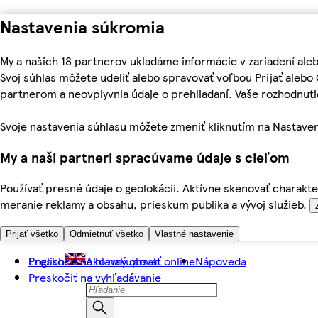
Nastavenia súkromia
My a našich 18 partnerov ukladáme informácie v zariadení ale
Svoj súhlas môžete udeliť alebo spravovať voľbou Prijať aleb
partnerom a neovplyvnia údaje o prehliadaní. Vaše rozhodnu
Svoje nastavenia súhlasu môžete zmeniť kliknutím na Nastaven
My a naši partneri spracúvame údaje s cieľom
Používať presné údaje o geolokácii. Aktívne skenovať charakter
meranie reklamy a obsahu, prieskum publika a vývoj služieb.
Prijať všetko
Odmietnuť všetko
Vlastné nastavenie
Preskočiť na hlavný obsah
English
Ako nakupovať online
Nápoveda
Preskočiť na vyhľadávanie