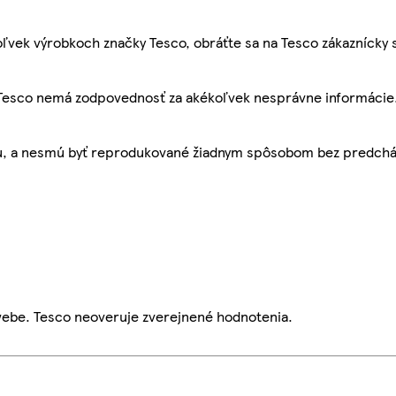
ľvek výrobkoch značky Tesco, obráťte sa na Tesco zákaznícky 
, Tesco nemá zodpovednosť za akékoľvek nesprávne informácie
bu, a nesmú byť reprodukované žiadnym spôsobom bez predch
webe. Tesco neoveruje zverejnené hodnotenia.