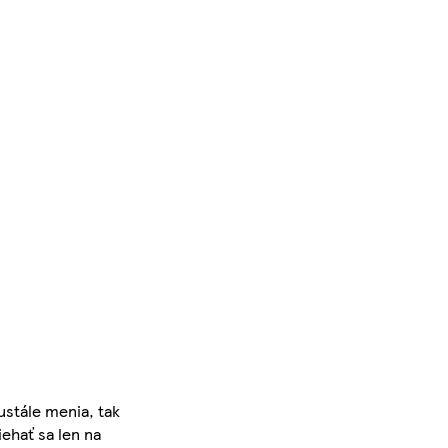
ustále menia, tak
iehať sa len na