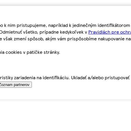
bo k nim pristupujeme, napríklad k jedinečným identifikátoro
o Odmietnuť všetko, prípadne kedykoľvek v
Pravidlách pre ochr
tie však zmení spôsob, akým vám prispôsobíme nakupovanie n
ia cookies v pätičke stránky.
istiky zariadenia na identifikáciu. Ukladať a/alebo pristupova
Zoznam partnerov