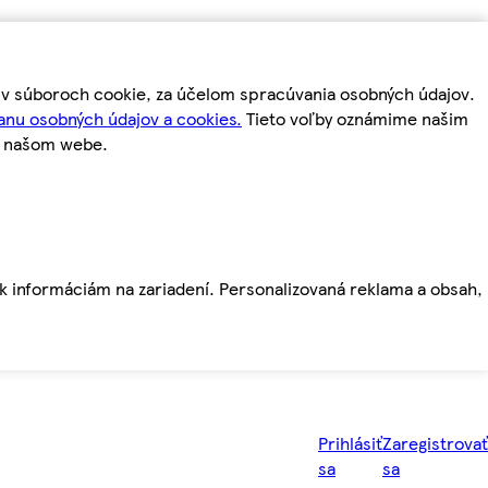
m v súboroch cookie, za účelom spracúvania osobných údajov.
anu osobných údajov a cookies.
Tieto voľby oznámime našim
a našom webe.
ť k informáciám na zariadení. Personalizovaná reklama a obsah,
Prihlásiť
Zaregistrovať
sa
sa