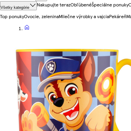
Nakupujte teraz
Obľúbené
Špeciálne ponuky
O
Všetky kategórie
Top ponuky
Ovocie, zelenina
Mliečne výrobky a vajcia
Pekáreň
Mä