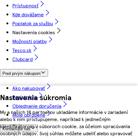
Prístupnosť
Kde dovážame
Poplatok za službu
Nastavenia cookies
Možnosti platby
Tesco.sk
Clubcard
Pred prvým nákupom
Ako nakupovať
Nastavenia súkromia
Registrácia
Objednanie doručenia
My a našich 18 partnerov ukladáme informácie v zariadení
Moje obľúbené
alebo k nim pristupujeme, napríklad k jedinečným
identifikátorom v súboroch cookie, za účelom spracúvania
Kontaktujte nás
osobných údajov. Svoj súhlas môžete udeliť alebo spravovať