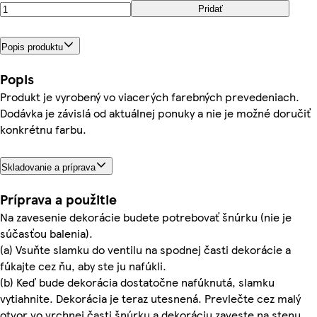
Pridať
Popis produktu
Popis
Produkt je vyrobený vo viacerých farebných prevedeniach.
Dodávka je závislá od aktuálnej ponuky a nie je možné doručiť
konkrétnu farbu.
Skladovanie a príprava
Príprava a použitie
Na zavesenie dekorácie budete potrebovať šnúrku (nie je
súčasťou balenia).
(a) Vsuňte slamku do ventilu na spodnej časti dekorácie a
fúkajte cez ňu, aby ste ju nafúkli.
(b) Keď bude dekorácia dostatočne nafúknutá, slamku
vytiahnite. Dekorácia je teraz utesnená. Prevlečte cez malý
otvor vo vrchnej časti šnúrku a dekoráciu zaveste na stenu