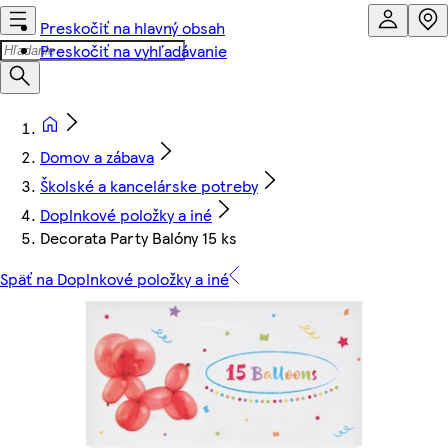
Preskočiť na hlavný obsah
Preskočiť na vyhľadávanie
Domov a zábava
Školské a kancelárske potreby
Doplnkové položky a iné
Decorata Party Balóny 15 ks
Späť na Doplnkové položky a iné