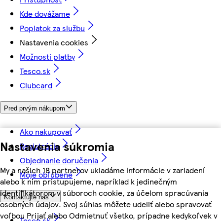
Kde dovážame
Poplatok za službu
Nastavenia cookies
Možnosti platby
Tesco.sk
Clubcard
Pred prvým nákupom
Ako nakupovať
Nastavenia súkromia
Registrácia
Objednanie doručenia
My a našich 18 partnerov ukladáme informácie v zariadení
Moje obľúbené
alebo k nim pristupujeme, napríklad k jedinečným
identifikátorom v súboroch cookie, za účelom spracúvania
Kontaktujte nás
osobných údajov. Svoj súhlas môžete udeliť alebo spravovať
voľbou Prijať alebo Odmietnuť všetko, prípadne kedykoľvek v
Tesco.sk