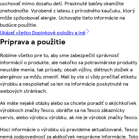
uschovať mimo dosahu detí. Prasknuté balóny okamžite
znehodnoťte. Vyrobené z latexu z prírodného kaučuku, ktorý
môže spôsobovať alergie. Uchovajte tieto informácie na
budúce použitie.
Ukázať všetko Doplnkové položky a iné
Príprava a použitie
Robíme všetko pre to, aby sme zabezpečili správnosť
informácií o produkte, ale nakoľko sa potravinárske produkty
neustále menia, tak prísady, obsah výživy, diétnych zložiek a
alergénov sa môžu zmeniť. Mali by ste si vždy prečítať etiketu
výrobku a nespoliehať sa len na informácie poskytnuté na
webových stránkach.
Ak máte nejaké otázky alebo sa chcete poradiť o akýchkoľvek
výrobkoch značky Tesco, obráťte sa na Tesco zákaznícky
servis, alebo výrobcu výrobku, ak nie je výrobok značky Tesco.
Hoci informácie o výrobku sú pravidelne aktualizované, Tesco
nemá zodpovednosť za akékoľvek nesprávne informácie. Toto