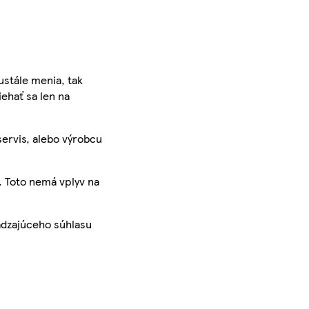
ustále menia, tak
iehať sa len na
servis, alebo výrobcu
. Toto nemá vplyv na
ádzajúceho súhlasu