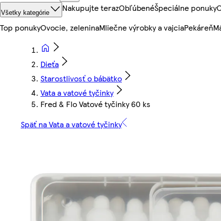
Nakupujte teraz
Obľúbené
Špeciálne ponuky
O
Všetky kategórie
Top ponuky
Ovocie, zelenina
Mliečne výrobky a vajcia
Pekáreň
Mä
Dieťa
Starostlivosť o bábätko
Vata a vatové tyčinky
Fred & Flo Vatové tyčinky 60 ks
Späť na Vata a vatové tyčinky