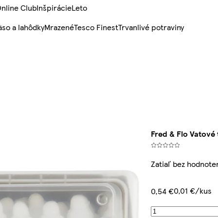
nline Club
Inšpirácie
Leto
so a lahôdky
Mrazené
Tesco Finest
Trvanlivé potraviny
Fred & Flo Vatové 
Zatiaľ bez hodnote
0,01 €/kus
0,54 €