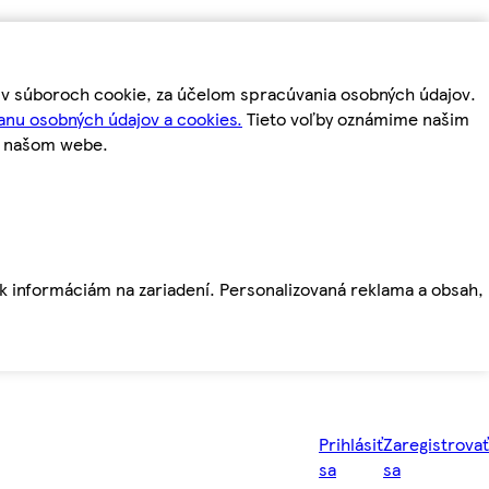
m v súboroch cookie, za účelom spracúvania osobných údajov.
anu osobných údajov a cookies.
Tieto voľby oznámime našim
a našom webe.
ť k informáciám na zariadení. Personalizovaná reklama a obsah,
Prihlásiť
Zaregistrovať
sa
sa