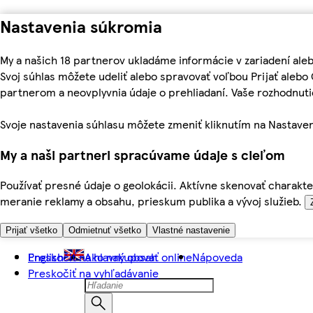
Nastavenia súkromia
My a našich 18 partnerov ukladáme informácie v zariadení ale
Svoj súhlas môžete udeliť alebo spravovať voľbou Prijať aleb
partnerom a neovplyvnia údaje o prehliadaní. Vaše rozhodnu
Svoje nastavenia súhlasu môžete zmeniť kliknutím na Nastaven
My a naši partneri spracúvame údaje s cieľom
Používať presné údaje o geolokácii. Aktívne skenovať charakter
meranie reklamy a obsahu, prieskum publika a vývoj služieb.
Prijať všetko
Odmietnuť všetko
Vlastné nastavenie
Preskočiť na hlavný obsah
English
Ako nakupovať online
Nápoveda
Preskočiť na vyhľadávanie