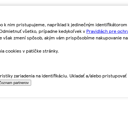
bo k nim pristupujeme, napríklad k jedinečným identifikátoro
o Odmietnuť všetko, prípadne kedykoľvek v
Pravidlách pre ochr
tie však zmení spôsob, akým vám prispôsobíme nakupovanie n
ia cookies v pätičke stránky.
istiky zariadenia na identifikáciu. Ukladať a/alebo pristupova
Zoznam partnerov