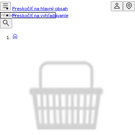
Preskočiť na hlavný obsah
Preskočiť na vyhľadávanie