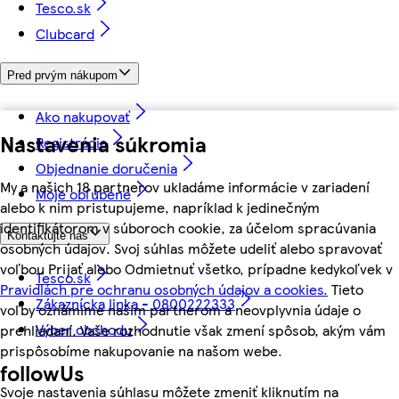
Tesco.sk
Clubcard
Pred prvým nákupom
Ako nakupovať
Nastavenia súkromia
Registrácia
Objednanie doručenia
My a našich 18 partnerov ukladáme informácie v zariadení
Moje obľúbené
alebo k nim pristupujeme, napríklad k jedinečným
identifikátorom v súboroch cookie, za účelom spracúvania
Kontaktujte nás
osobných údajov. Svoj súhlas môžete udeliť alebo spravovať
voľbou Prijať alebo Odmietnuť všetko, prípadne kedykoľvek v
Tesco.sk
Pravidlách pre ochranu osobných údajov a cookies.
Tieto
Zákaznícka linka - 0800222333
voľby oznámime našim partnerom a neovplyvnia údaje o
Výber obchodu
prehliadaní. Vaše rozhodnutie však zmení spôsob, akým vám
prispôsobíme nakupovanie na našom webe.
followUs
Svoje nastavenia súhlasu môžete zmeniť kliknutím na