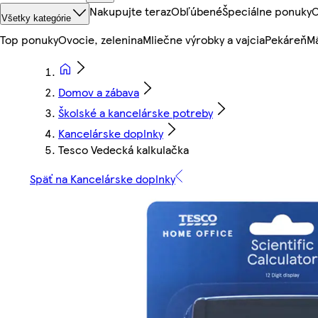
Nakupujte teraz
Obľúbené
Špeciálne ponuky
O
Všetky kategórie
Top ponuky
Ovocie, zelenina
Mliečne výrobky a vajcia
Pekáreň
Mä
Domov a zábava
Školské a kancelárske potreby
Kancelárske doplnky
Tesco Vedecká kalkulačka
Späť na Kancelárske doplnky