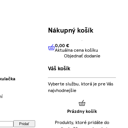
Nákupný košík
0,00 €
Aktuálna cena košíku
0,00 €
Aktuálna cena košíku
Objednať dodanie
Váš košík
kulačka
Vyberte službu, ktorá je pre Vás
najvhodnejšie
ní
Prázdny košík
Produkty, ktoré pridáte do
Pridať