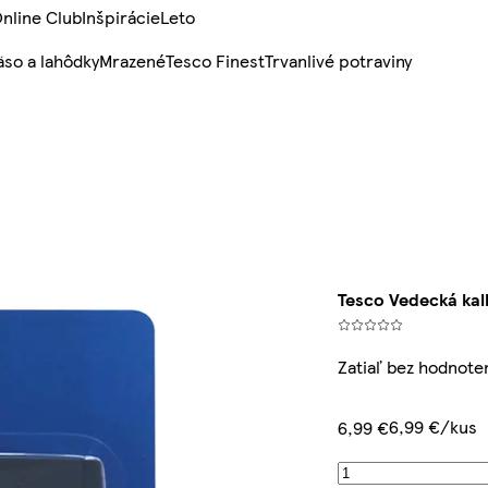
nline Club
Inšpirácie
Leto
so a lahôdky
Mrazené
Tesco Finest
Trvanlivé potraviny
Tesco Vedecká kal
Zatiaľ bez hodnote
6,99 €/kus
6,99 €