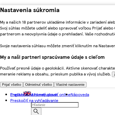
Nastavenia súkromia
My a našich 18 partnerov ukladáme informácie v zariadení ale
Svoj súhlas môžete udeliť alebo spravovať voľbou Prijať aleb
partnerom a neovplyvnia údaje o prehliadaní. Vaše rozhodnu
Svoje nastavenia súhlasu môžete zmeniť kliknutím na Nastaven
My a naši partneri spracúvame údaje s cieľom
Používať presné údaje o geolokácii. Aktívne skenovať charakter
meranie reklamy a obsahu, prieskum publika a vývoj služieb.
Prijať všetko
Odmietnuť všetko
Vlastné nastavenie
Preskočiť na hlavný obsah
English
Ako nakupovať online
Nápoveda
Preskočiť na vyhľadávanie