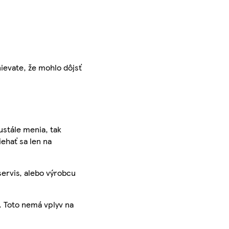
ievate, že mohlo dôjsť
ustále menia, tak
iehať sa len na
servis, alebo výrobcu
. Toto nemá vplyv na