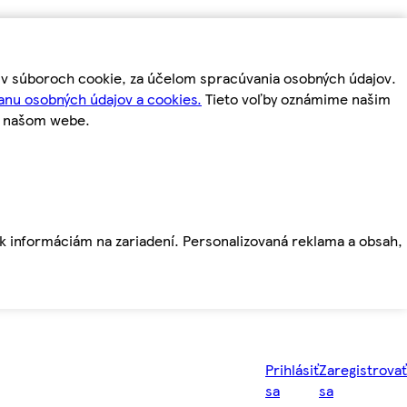
m v súboroch cookie, za účelom spracúvania osobných údajov.
anu osobných údajov a cookies.
Tieto voľby oznámime našim
a našom webe.
ť k informáciám na zariadení. Personalizovaná reklama a obsah,
Prihlásiť
Zaregistrovať
sa
sa