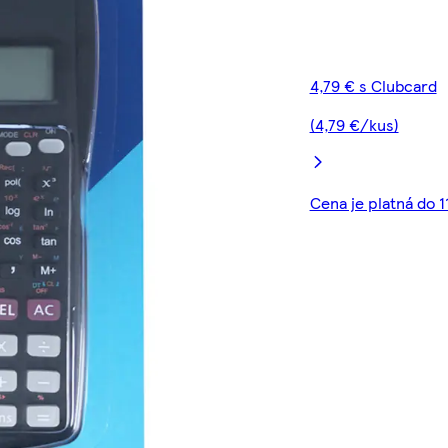
4,79 € s Clubcard
(4,79 €/kus)
Cena je platná do 1