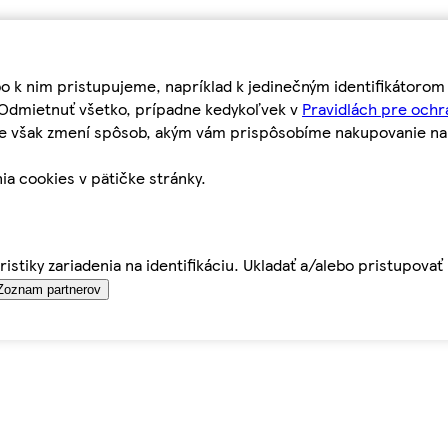
bo k nim pristupujeme, napríklad k jedinečným identifikátoro
o Odmietnuť všetko, prípadne kedykoľvek v
Pravidlách pre ochr
tie však zmení spôsob, akým vám prispôsobíme nakupovanie n
ia cookies v pätičke stránky.
istiky zariadenia na identifikáciu. Ukladať a/alebo pristupova
Zoznam partnerov