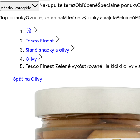
Nakupujte teraz
Obľúbené
Špeciálne ponuky
O
Všetky kategórie
Top ponuky
Ovocie, zelenina
Mliečne výrobky a vajcia
Pekáreň
Mä
Tesco Finest
Slané snacky a olivy
Olivy
Tesco Finest Zelené vykôstkované Halkidiki olivy v
Späť na Olivy