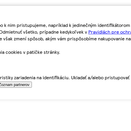
bo k nim pristupujeme, napríklad k jedinečným identifikátoro
o Odmietnuť všetko, prípadne kedykoľvek v
Pravidlách pre ochr
tie však zmení spôsob, akým vám prispôsobíme nakupovanie n
ia cookies v pätičke stránky.
istiky zariadenia na identifikáciu. Ukladať a/alebo pristupova
Zoznam partnerov