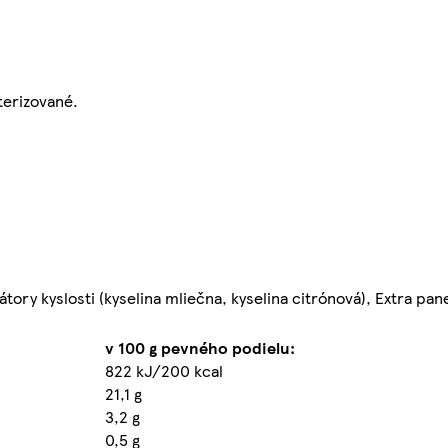
terizované.
látory kyslosti (kyselina mliečna, kyselina citrónová), Extra pan
v 100 g pevného podielu:
822 kJ/200 kcal
21,1 g
3,2 g
0,5 g