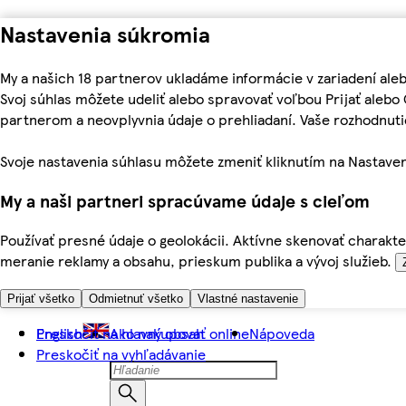
Nastavenia súkromia
My a našich 18 partnerov ukladáme informácie v zariadení ale
Svoj súhlas môžete udeliť alebo spravovať voľbou Prijať aleb
partnerom a neovplyvnia údaje o prehliadaní. Vaše rozhodnu
Svoje nastavenia súhlasu môžete zmeniť kliknutím na Nastaven
My a naši partneri spracúvame údaje s cieľom
Používať presné údaje o geolokácii. Aktívne skenovať charakter
meranie reklamy a obsahu, prieskum publika a vývoj služieb.
Prijať všetko
Odmietnuť všetko
Vlastné nastavenie
Preskočiť na hlavný obsah
English
Ako nakupovať online
Nápoveda
Preskočiť na vyhľadávanie