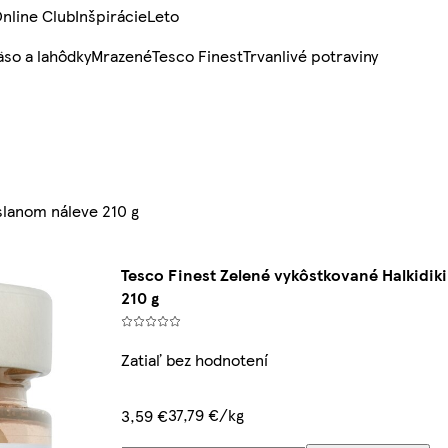
nline Club
Inšpirácie
Leto
so a lahôdky
Mrazené
Tesco Finest
Trvanlivé potraviny
 slanom náleve 210 g
Tesco Finest Zelené vykôstkované Halkidiki
210 g
Zatiaľ bez hodnotení
37,79 €/kg
3,59 €