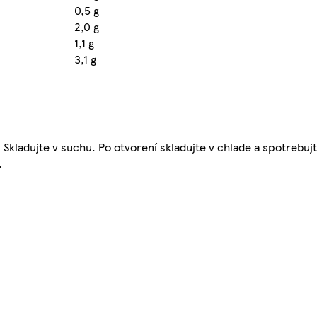
0,5 g
2,0 g
1,1 g
3,1 g
 Skladujte v suchu. Po otvorení skladujte v chlade a spotrebuj
.