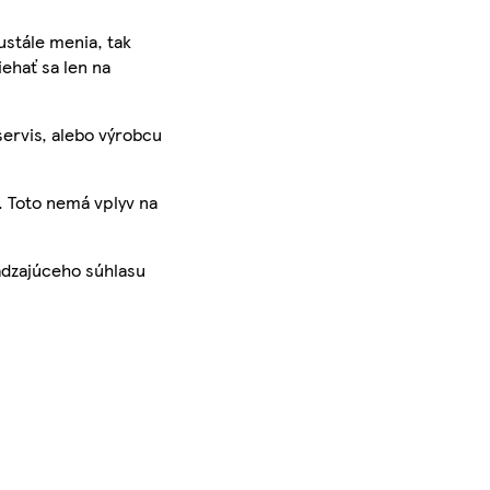
ustále menia, tak
iehať sa len na
servis, alebo výrobcu
. Toto nemá vplyv na
ádzajúceho súhlasu