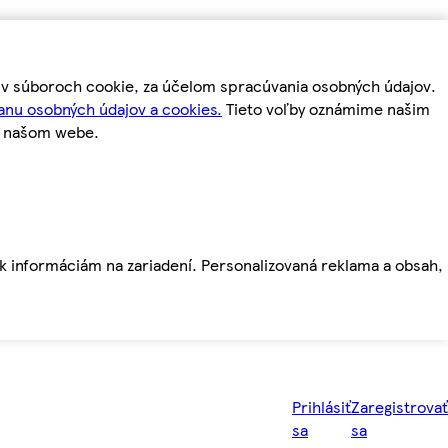
m v súboroch cookie, za účelom spracúvania osobných údajov.
anu osobných údajov a cookies.
Tieto voľby oznámime našim
a našom webe.
ť k informáciám na zariadení. Personalizovaná reklama a obsah,
Prihlásiť
Zaregistrovať
sa
sa