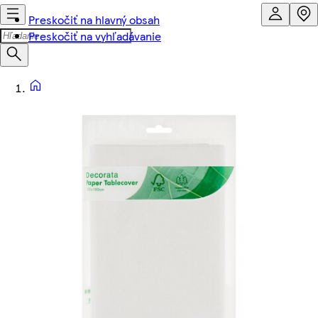
Preskočiť na hlavný obsah
Preskočiť na vyhľadávanie