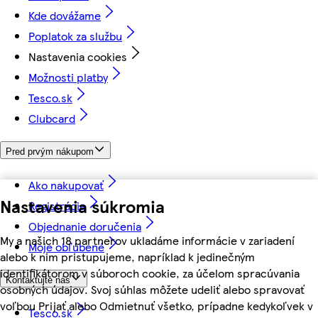
Kde dovážame
Poplatok za službu
Nastavenia cookies
Možnosti platby
Tesco.sk
Clubcard
Pred prvým nákupom
Ako nakupovať
Nastavenia súkromia
Registrácia
Objednanie doručenia
My a našich 18 partnerov ukladáme informácie v zariadení
Moje obľúbené
alebo k nim pristupujeme, napríklad k jedinečným
identifikátorom v súboroch cookie, za účelom spracúvania
Kontaktujte nás
osobných údajov. Svoj súhlas môžete udeliť alebo spravovať
voľbou Prijať alebo Odmietnuť všetko, prípadne kedykoľvek v
Tesco.sk