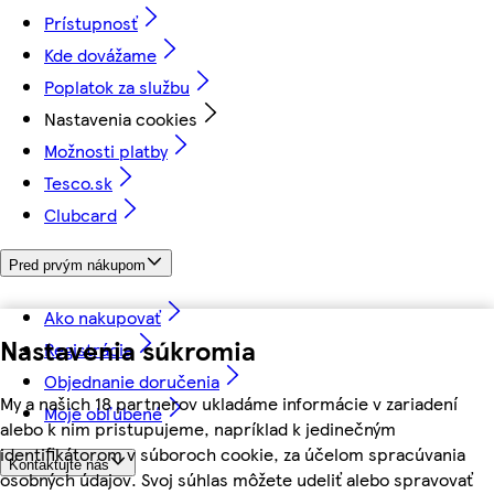
Prístupnosť
Kde dovážame
Poplatok za službu
Nastavenia cookies
Možnosti platby
Tesco.sk
Clubcard
Pred prvým nákupom
Ako nakupovať
Nastavenia súkromia
Registrácia
Objednanie doručenia
My a našich 18 partnerov ukladáme informácie v zariadení
Moje obľúbené
alebo k nim pristupujeme, napríklad k jedinečným
identifikátorom v súboroch cookie, za účelom spracúvania
Kontaktujte nás
osobných údajov. Svoj súhlas môžete udeliť alebo spravovať